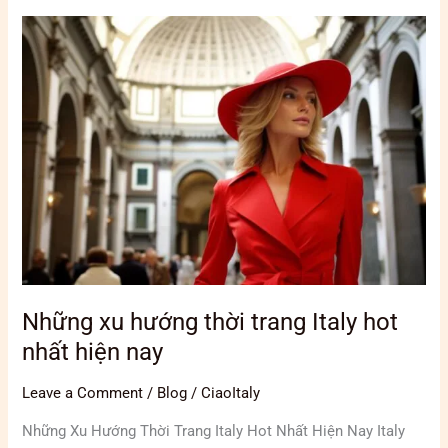
Những
xu
hướng
thời
trang
Italy
hot
nhất
hiện
nay
Những xu hướng thời trang Italy hot
nhất hiện nay
Leave a Comment
/
Blog
/
CiaoItaly
Những Xu Hướng Thời Trang Italy Hot Nhất Hiện Nay Italy