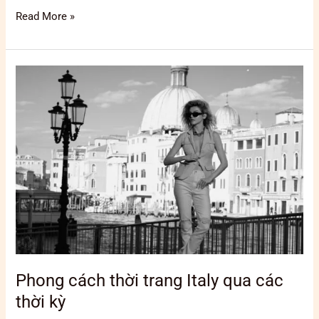
Read More »
Phong
cách
thời
trang
Italy
qua
các
thời
kỳ
Phong cách thời trang Italy qua các
thời kỳ