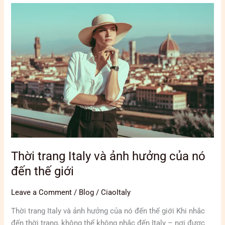
Thời
trang
Italy
và
ảnh
hưởng
của
nó
đến
thế
giới
Thời trang Italy và ảnh hưởng của nó
đến thế giới
Leave a Comment
/
Blog
/
CiaoItaly
Thời trang Italy và ảnh hưởng của nó đến thế giới Khi nhắc
đến thời trang, không thể không nhắc đến Italy – nơi được