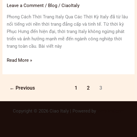
Leave a Comment
/
Blog
/
CiaoItaly
Phong Cách Thời Trang Italy Qua Các Thời Kỳ Italy đã từ lâu
nổi tiếng với nền thời trang đẳng cấp và tinh tế. Từ thời kỳ
Phục Hưng đến hiện đại, thời trang Italy không ngừng phát
triển và ảnh hưởng mạnh mẽ đến ngành công nghiệp thời
trang toàn cầu. Bài viết này
Read More »
←
Previous
1
2
3
Copyright © 2026 Ciao Italy | Powered by
WebDesigner