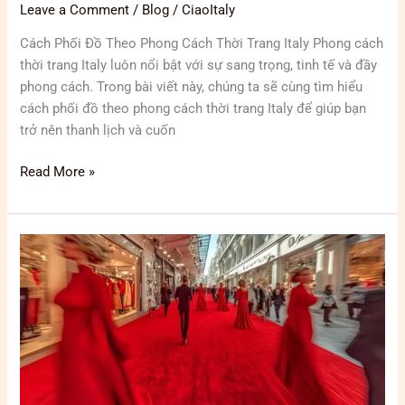
Leave a Comment
/
Blog
/
CiaoItaly
Cách Phối Đồ Theo Phong Cách Thời Trang Italy Phong cách
thời trang Italy luôn nổi bật với sự sang trọng, tinh tế và đầy
phong cách. Trong bài viết này, chúng ta sẽ cùng tìm hiểu
cách phối đồ theo phong cách thời trang Italy để giúp bạn
trở nên thanh lịch và cuốn
Read More »
Các
sự
kiện
thời
trang
lớn
tại
Italy