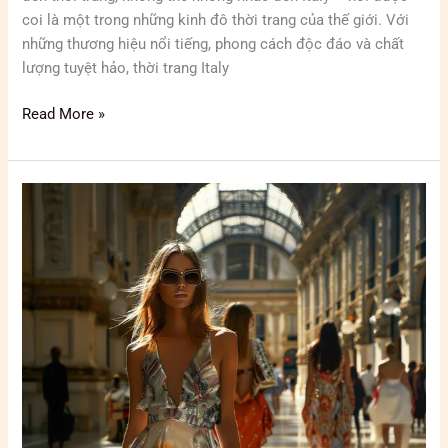
coi là một trong những kinh đô thời trang của thế giới. Với
những thương hiệu nổi tiếng, phong cách độc đáo và chất
lượng tuyệt hảo, thời trang Italy
Read More »
Lịch
sử
phát
triển
của
thời
trang
Italy