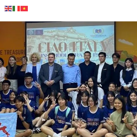
Skip
MAI
to
MEN
content