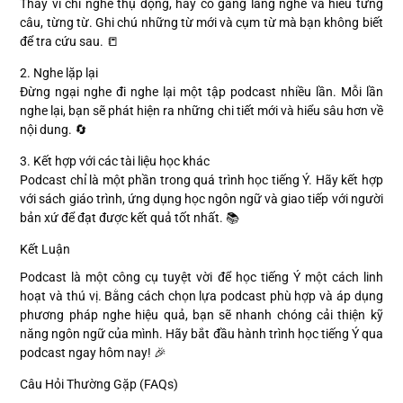
Thay vì chỉ nghe thụ động, hãy cố gắng lắng nghe và hiểu từng
câu, từng từ. Ghi chú những từ mới và cụm từ mà bạn không biết
để tra cứu sau. 📒
2. Nghe lặp lại
Đừng ngại nghe đi nghe lại một tập podcast nhiều lần. Mỗi lần
nghe lại, bạn sẽ phát hiện ra những chi tiết mới và hiểu sâu hơn về
nội dung. 🔄
3. Kết hợp với các tài liệu học khác
Podcast chỉ là một phần trong quá trình học tiếng Ý. Hãy kết hợp
với sách giáo trình, ứng dụng học ngôn ngữ và giao tiếp với người
bản xứ để đạt được kết quả tốt nhất. 📚
Kết Luận
Podcast là một công cụ tuyệt vời để học tiếng Ý một cách linh
hoạt và thú vị. Bằng cách chọn lựa podcast phù hợp và áp dụng
phương pháp nghe hiệu quả, bạn sẽ nhanh chóng cải thiện kỹ
năng ngôn ngữ của mình. Hãy bắt đầu hành trình học tiếng Ý qua
podcast ngay hôm nay! 🎉
Câu Hỏi Thường Gặp (FAQs)