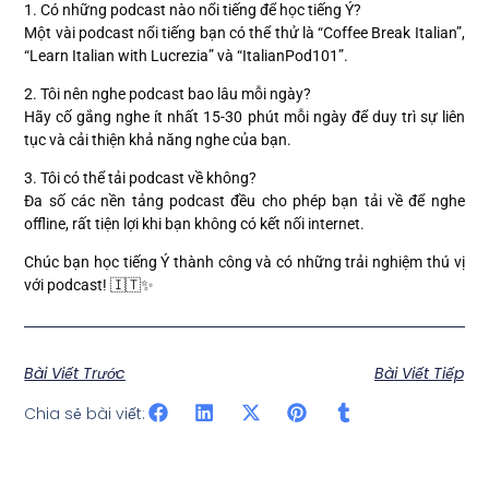
1. Có những podcast nào nổi tiếng để học tiếng Ý?
Một vài podcast nổi tiếng bạn có thể thử là “Coffee Break Italian”,
“Learn Italian with Lucrezia” và “ItalianPod101”.
2. Tôi nên nghe podcast bao lâu mỗi ngày?
Hãy cố gắng nghe ít nhất 15-30 phút mỗi ngày để duy trì sự liên
tục và cải thiện khả năng nghe của bạn.
3. Tôi có thể tải podcast về không?
Đa số các nền tảng podcast đều cho phép bạn tải về để nghe
offline, rất tiện lợi khi bạn không có kết nối internet.
Chúc bạn học tiếng Ý thành công và có những trải nghiệm thú vị
với podcast! 🇮🇹✨
Bài Viết Trước
Bài Viết Tiếp
Chia sẻ bài viết: