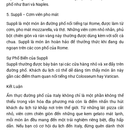
phố như Bari và Naples.
5. Supplì – Cơm viên pho mát
Supplì là một món ăn đường phố nổi tiếng tại Rome, được làm từ
cơm, pho mát mozzarella, và thịt. Những viên cơm nhỏ nhắn, phủ
bột chiên giòn và rán vàng này thường được dùng kèm với sốt cà
chua. Supplì là món ăn hoàn hảo để thưởng thức khi đang du
ngoạn trên các con phố của Rome.
Sự Phổ Biến của Supplì
Supplì thường được bày bán tại các cửa hàng nhỏ và xe đẩy trên
đường phố. Khách du lịch có thể dễ dàng tìm thấy món ăn này
gần các điểm tham quan nổi tiếng như Colosseum hay Vatican.
Kết Luận
Ẩm thực đường phố của Italy không chỉ là một phần không thể
thiếu trong văn hóa địa phương mà còn là điểm nhấn thu hút
khách du lịch từ khắp nơi trên thế giới. Từ những lát pizza cắt
nhỏ, viên cơm chiên giòn đến những que kem gelato mát lạnh,
mỗi món ăn đều mang đến một trải nghiệm riêng biệt, đầy hấp
dẫn. Nếu bạn có cơ hội du lịch đến Italy, đừng quên dành thời