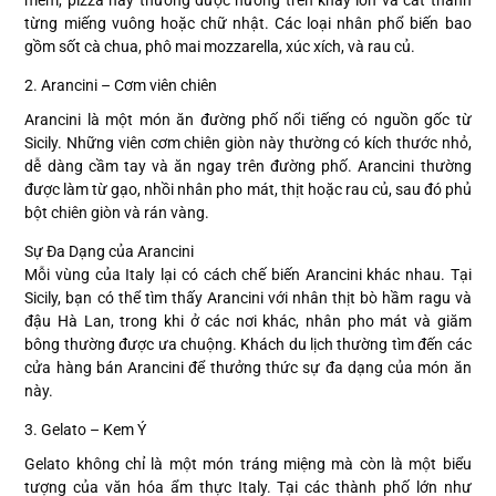
từng miếng vuông hoặc chữ nhật. Các loại nhân phổ biến bao
gồm sốt cà chua, phô mai mozzarella, xúc xích, và rau củ.
2. Arancini – Cơm viên chiên
Arancini là một món ăn đường phố nổi tiếng có nguồn gốc từ
Sicily. Những viên cơm chiên giòn này thường có kích thước nhỏ,
dễ dàng cầm tay và ăn ngay trên đường phố. Arancini thường
được làm từ gạo, nhồi nhân pho mát, thịt hoặc rau củ, sau đó phủ
bột chiên giòn và rán vàng.
Sự Đa Dạng của Arancini
Mỗi vùng của Italy lại có cách chế biến Arancini khác nhau. Tại
Sicily, bạn có thể tìm thấy Arancini với nhân thịt bò hầm ragu và
đậu Hà Lan, trong khi ở các nơi khác, nhân pho mát và giăm
bông thường được ưa chuộng. Khách du lịch thường tìm đến các
cửa hàng bán Arancini để thưởng thức sự đa dạng của món ăn
này.
3. Gelato – Kem Ý
Gelato không chỉ là một món tráng miệng mà còn là một biểu
tượng của văn hóa ẩm thực Italy. Tại các thành phố lớn như