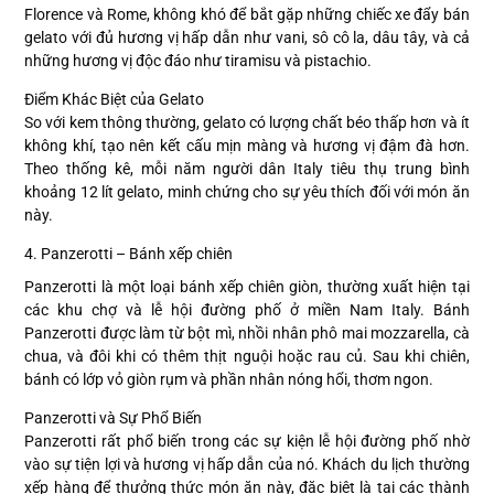
Florence và Rome, không khó để bắt gặp những chiếc xe đẩy bán
gelato với đủ hương vị hấp dẫn như vani, sô cô la, dâu tây, và cả
những hương vị độc đáo như tiramisu và pistachio.
Điểm Khác Biệt của Gelato
So với kem thông thường, gelato có lượng chất béo thấp hơn và ít
không khí, tạo nên kết cấu mịn màng và hương vị đậm đà hơn.
Theo thống kê, mỗi năm người dân Italy tiêu thụ trung bình
khoảng 12 lít gelato, minh chứng cho sự yêu thích đối với món ăn
này.
4. Panzerotti – Bánh xếp chiên
Panzerotti là một loại bánh xếp chiên giòn, thường xuất hiện tại
các khu chợ và lễ hội đường phố ở miền Nam Italy. Bánh
Panzerotti được làm từ bột mì, nhồi nhân phô mai mozzarella, cà
chua, và đôi khi có thêm thịt nguội hoặc rau củ. Sau khi chiên,
bánh có lớp vỏ giòn rụm và phần nhân nóng hổi, thơm ngon.
Panzerotti và Sự Phổ Biến
Panzerotti rất phổ biến trong các sự kiện lễ hội đường phố nhờ
vào sự tiện lợi và hương vị hấp dẫn của nó. Khách du lịch thường
xếp hàng để thưởng thức món ăn này, đặc biệt là tại các thành