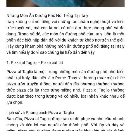
Những Món Ăn Đường Phố Nổi Tiếng Tại Italy
Italy không chỉ nổi tiếng với những tác phẩm nghệ thuật và kiến
trúc tuyệt vời, mà còn là nơi có nền ẩm thực phong phú và đa
dạng. Trong số đó, các món ăn đường phố của Italy luôn là một
phần đặc biệt hấp dẫn đối với du khách từ khắp nơi trên thế giới.
Hãy cùng khám phá những món ăn đường phố nổi tiếng tại Italy
và tìm hiểu lý do vì sao chúng lại hấp dẫn đến vậy.
1. Pizza al Taglio – Pizza cắt lát
Pizza al Taglio là một trong những món ăn đường phố phổ biến
nhất tại Italy, đặc biệt là ở Rome. Thay vì thưởng thức một chiếc
pizza tròn truyền thống, người dân địa phương thường thưởng
thức pizza cắt lát theo từng miếng nhỏ. Pizza al Taglio thường
được bán theo trọng lượng và có nhiều loại nhân khác nhau để
lựa chọn.
Lịch sử và Phong cách Pizza al Taglio
Ban đầu, Pizza al Taglio được tạo ra để phục vụ nhu cầu nhanh
chóng và tiện lợi của người dân thành phố. Với lớp vỏ dày và
mềm, pizza này thường được nướng trên khay lớn và cắt thành