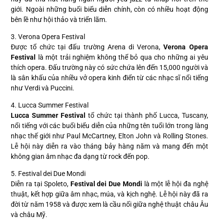
giới. Ngoài những buổi biểu diễn chính, còn có nhiều hoạt động
bên lề như hội thảo và triển lãm.
3. Verona Opera Festival
Được tổ chức tại đấu trường Arena di Verona,
Verona Opera
Festival
là một trải nghiệm không thể bỏ qua cho những ai yêu
thích opera. Đấu trường này có sức chứa lên đến 15,000 người và
là sân khấu của nhiều vở opera kinh điển từ các nhạc sĩ nổi tiếng
như Verdi và Puccini.
4. Lucca Summer Festival
Lucca Summer Festival
tổ chức tại thành phố Lucca, Tuscany,
nổi tiếng với các buổi biểu diễn của những tên tuổi lớn trong làng
nhạc thế giới như Paul McCartney, Elton John và Rolling Stones.
Lễ hội này diễn ra vào tháng bảy hàng năm và mang đến một
không gian âm nhạc đa dạng từ rock đến pop.
5. Festival dei Due Mondi
Diễn ra tại Spoleto,
Festival dei Due Mondi
là một lễ hội đa nghệ
thuật, kết hợp giữa âm nhạc, múa, và kịch nghệ. Lễ hội này đã ra
đời từ năm 1958 và được xem là cầu nối giữa nghệ thuật châu Âu
và châu Mỹ.