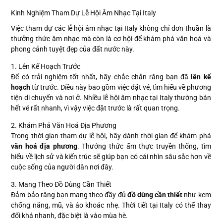
Kinh Nghiệm Tham Dự Lễ Hội Âm Nhạc Tại Italy
Việc tham dự các lễ hội âm nhạc tại Italy không chỉ đơn thuần là
thưởng thức âm nhạc mà còn là cơ hội để khám phá văn hoá và
phong cảnh tuyệt đẹp của đất nước này.
1. Lên Kế Hoạch Trước
Để có trải nghiệm tốt nhất, hãy chắc chắn rằng bạn đã
lên kế
hoạch
từ trước. Điều này bao gồm việc đặt vé, tìm hiểu về phương
tiện di chuyển và nơi ở. Nhiều lễ hội âm nhạc tại Italy thường bán
hết vé rất nhanh, vì vậy việc đặt trước là rất quan trọng.
2. Khám Phá Văn Hoá Địa Phương
Trong thời gian tham dự lễ hội, hãy dành thời gian để khám phá
văn hoá địa phương
. Thưởng thức ẩm thực truyền thống, tìm
hiểu về lịch sử và kiến trúc sẽ giúp bạn có cái nhìn sâu sắc hơn về
cuộc sống của người dân nơi đây.
3. Mang Theo Đồ Dùng Cần Thiết
Đảm bảo rằng bạn mang theo đầy đủ
đồ dùng cần thiết
như kem
chống nắng, mũ, và áo khoác nhẹ. Thời tiết tại Italy có thể thay
đổi khá nhanh, đặc biệt là vào mùa hè.