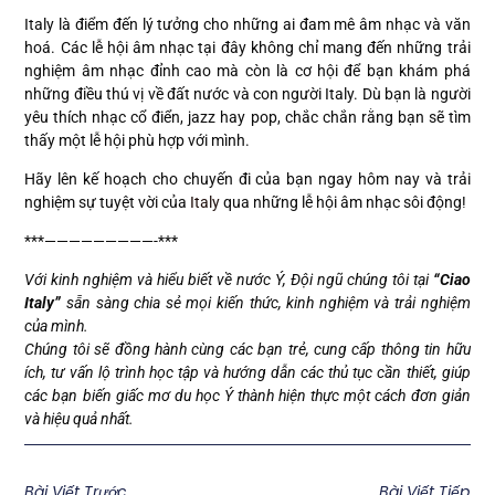
Italy là điểm đến lý tưởng cho những ai đam mê âm nhạc và văn
hoá. Các lễ hội âm nhạc tại đây không chỉ mang đến những trải
nghiệm âm nhạc đỉnh cao mà còn là cơ hội để bạn khám phá
những điều thú vị về đất nước và con người Italy. Dù bạn là người
yêu thích nhạc cổ điển, jazz hay pop, chắc chắn rằng bạn sẽ tìm
thấy một lễ hội phù hợp với mình.
Hãy lên kế hoạch cho chuyến đi của bạn ngay hôm nay và trải
nghiệm sự tuyệt vời của
Italy
qua những lễ hội âm nhạc sôi động!
***—————————-***
Với kinh nghiệm và hiểu biết về nước Ý, Đội ngũ chúng tôi tại
“Ciao
Italy”
sẵn sàng chia sẻ mọi kiến thức, kinh nghiệm và trải nghiệm
của mình.
Chúng tôi sẽ đồng hành cùng các bạn trẻ, cung cấp thông tin hữu
ích, tư vấn lộ trình học tập và hướng dẫn các thủ tục cần thiết, giúp
các bạn biến giấc mơ du học Ý thành hiện thực một cách đơn giản
và hiệu quả nhất.
Bài Viết Trước
Bài Viết Tiếp