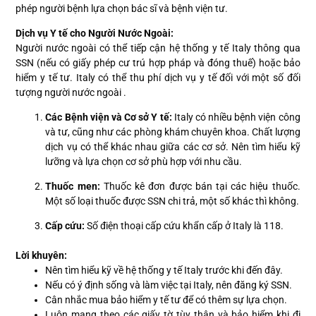
phép người bệnh lựa chọn bác sĩ và bệnh viện tư.
Dịch vụ Y tế cho Người Nước Ngoài:
Người nước ngoài có thể tiếp cận hệ thống y tế Italy thông qua
SSN (nếu có giấy phép cư trú hợp pháp và đóng thuế) hoặc bảo
hiểm y tế tư. Italy có thể thu phí dịch vụ y tế đối với một số đối
tượng người nước ngoài .
Các Bệnh viện và Cơ sở Y tế:
Italy có nhiều bệnh viện công
và tư, cũng như các phòng khám chuyên khoa. Chất lượng
dịch vụ có thể khác nhau giữa các cơ sở. Nên tìm hiểu kỹ
lưỡng và lựa chọn cơ sở phù hợp với nhu cầu.
Thuốc men:
Thuốc kê đơn được bán tại các hiệu thuốc.
Một số loại thuốc được SSN chi trả, một số khác thì không.
Cấp cứu:
Số điện thoại cấp cứu khẩn cấp ở Italy là 118.
Lời khuyên:
Nên tìm hiểu kỹ về hệ thống y tế Italy trước khi đến đây.
Nếu có ý định sống và làm việc tại Italy, nên đăng ký SSN.
Cân nhắc mua bảo hiểm y tế tư để có thêm sự lựa chọn.
Luôn mang theo các giấy tờ tùy thân và bảo hiểm khi đi