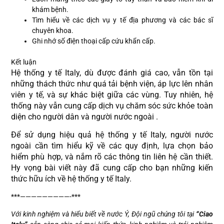
khám bệnh.
Tìm hiểu về các dịch vụ y tế địa phương và các bác sĩ
chuyên khoa.
Ghi nhớ số điện thoại cấp cứu khẩn cấp.
Kết luận
Hệ thống y tế Italy, dù được đánh giá cao
, vẫn tồn tại
những thách thức như quá tải bệnh viện,
áp lực lên nhân
viên y tế
, và sự khác biệt giữa các vùng
. Tuy nhiên, hệ
thống này vẫn cung cấp dịch vụ chăm sóc sức khỏe toàn
diện cho người dân và người nước ngoài
.
Để sử dụng hiệu quả hệ thống y tế Italy, người nước
ngoài cần tìm hiểu kỹ về các quy định, lựa chọn bảo
hiểm phù hợp, và nắm rõ các thông tin liên hệ cần thiết.
Hy vọng bài viết này đã cung cấp cho bạn những kiến
thức hữu ích về hệ thống y tế Italy.
***—————————-***
Với kinh nghiệm và hiểu biết về nước Ý, Đội ngũ chúng tôi tại
“Ciao