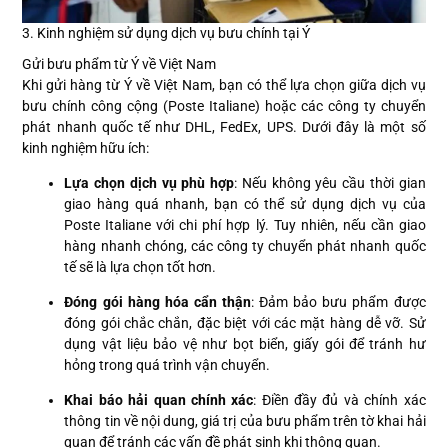
3. Kinh nghiệm sử dụng dịch vụ bưu chính tại Ý
Gửi bưu phẩm từ Ý về Việt Nam
Khi gửi hàng từ Ý về Việt Nam, bạn có thể lựa chọn giữa dịch vụ
bưu chính công cộng (Poste Italiane) hoặc các công ty chuyển
phát nhanh quốc tế như DHL, FedEx, UPS. Dưới đây là một số
kinh nghiệm hữu ích:
Lựa chọn dịch vụ phù hợp
: Nếu không yêu cầu thời gian
giao hàng quá nhanh, bạn có thể sử dụng dịch vụ của
Poste Italiane với chi phí hợp lý. Tuy nhiên, nếu cần giao
hàng nhanh chóng, các công ty chuyển phát nhanh quốc
tế sẽ là lựa chọn tốt hơn.
Đóng gói hàng hóa cẩn thận
: Đảm bảo bưu phẩm được
đóng gói chắc chắn, đặc biệt với các mặt hàng dễ vỡ. Sử
dụng vật liệu bảo vệ như bọt biển, giấy gói để tránh hư
hỏng trong quá trình vận chuyển.
Khai báo hải quan chính xác
: Điền đầy đủ và chính xác
thông tin về nội dung, giá trị của bưu phẩm trên tờ khai hải
quan để tránh các vấn đề phát sinh khi thông quan.