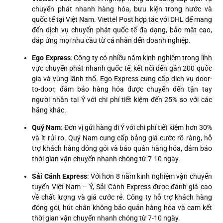
chuyển phát nhanh hàng hóa, bưu kiện trong nước và
quốc tế tại Việt Nam. Viettel Post hợp tác với DHL để mang
đến dịch vụ chuyển phát quốc tế đa dạng, bảo mật cao,
đáp ứng mọi nhu cầu từ cá nhân đến doanh nghiệp.
Ego Express
: Công ty có nhiều năm kinh nghiệm trong lĩnh
vực chuyển phát nhanh quốc tế, kết nối đến gần 200 quốc
gia và vùng lãnh thổ. Ego Express cung cấp dịch vụ door-
to-door, đảm bảo hàng hóa được chuyển đến tận tay
người nhận tại Ý với chi phí tiết kiệm đến 25% so với các
hãng khác.
Quý Nam
: Đơn vị gửi hàng đi Ý với chi phí tiết kiệm hơn 30%
và ít rủi ro. Quý Nam cung cấp bảng giá cước rõ ràng, hỗ
trợ khách hàng đóng gói và bảo quản hàng hóa, đảm bảo
thời gian vận chuyển nhanh chóng từ 7-10 ngày.
Sải Cánh Express
: Với hơn 8 năm kinh nghiệm vận chuyển
tuyến Việt Nam – Ý, Sải Cánh Express được đánh giá cao
về chất lượng và giá cước rẻ. Công ty hỗ trợ khách hàng
đóng gói, hút chân không bảo quản hàng hóa và cam kết
thời gian vận chuyển nhanh chóng từ 7-10 ngày.