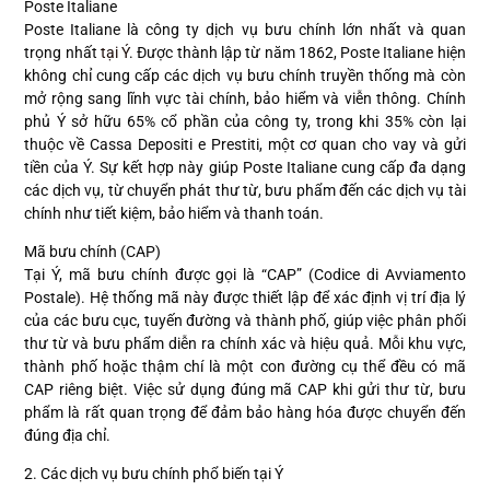
Poste Italiane
Poste Italiane là công ty dịch vụ bưu chính lớn nhất và quan
trọng nhất
tại Ý
. Được thành lập từ năm 1862, Poste Italiane hiện
không chỉ cung cấp các dịch vụ bưu chính truyền thống mà còn
mở rộng sang lĩnh vực tài chính, bảo hiểm và viễn thông. Chính
phủ Ý sở hữu 65% cổ phần của công ty, trong khi 35% còn lại
thuộc về Cassa Depositi e Prestiti, một cơ quan cho vay và gửi
tiền của Ý. Sự kết hợp này giúp Poste Italiane cung cấp đa dạng
các dịch vụ, từ chuyển phát thư từ, bưu phẩm đến các dịch vụ tài
chính như tiết kiệm, bảo hiểm và thanh toán.
Mã bưu chính (CAP)
Tại Ý, mã bưu chính được gọi là “CAP” (Codice di Avviamento
Postale). Hệ thống mã này được thiết lập để xác định vị trí địa lý
của các bưu cục, tuyến đường và thành phố, giúp việc phân phối
thư từ và bưu phẩm diễn ra chính xác và hiệu quả. Mỗi khu vực,
thành phố hoặc thậm chí là một con đường cụ thể đều có mã
CAP riêng biệt. Việc sử dụng đúng mã CAP khi gửi thư từ, bưu
phẩm là rất quan trọng để đảm bảo hàng hóa được chuyển đến
đúng địa chỉ.
2. Các dịch vụ bưu chính phổ biến tại Ý