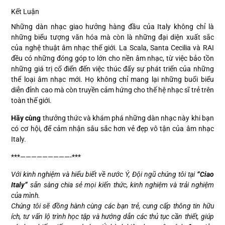
Kết Luận
Những dàn nhạc giao hưởng hàng đầu của Italy không chỉ là
những biểu tượng văn hóa mà còn là những đại diện xuất sắc
của nghệ thuật âm nhạc thế giới. La Scala, Santa Cecilia và RAI
đều có những đóng góp to lớn cho nền âm nhạc, từ việc bảo tồn
những giá trị cổ điển đến việc thúc đẩy sự phát triển của những
thể loại âm nhạc mới. Họ không chỉ mang lại những buổi biểu
diễn đỉnh cao mà còn truyền cảm hứng cho thế hệ nhạc sĩ trẻ trên
toàn thế giới.
Hãy cùng
thưởng thức và khám phá những dàn nhạc này khi bạn
có cơ hội, để cảm nhận sâu sắc hơn vẻ đẹp vô tận của âm nhạc
Italy.
***—————————-***
Với kinh nghiệm và hiểu biết về nước Ý, Đội ngũ chúng tôi tại
“Ciao
Italy”
sẵn sàng chia sẻ mọi kiến thức, kinh nghiệm và trải nghiệm
của mình.
Chúng tôi sẽ đồng hành cùng các bạn trẻ, cung cấp thông tin hữu
ích, tư vấn lộ trình học tập và hướng dẫn các thủ tục cần thiết, giúp