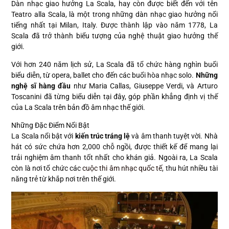
Dàn nhạc giao hưởng La Scala, hay còn được biết đến với tên
Teatro alla Scala, là một trong những dàn nhạc giao hưởng nổi
tiếng nhất tại Milan, Italy. Được thành lập vào năm 1778, La
Scala đã trở thành biểu tượng của nghệ thuật giao hưởng thế
giới.
Với hơn 240 năm lịch sử, La Scala đã tổ chức hàng nghìn buổi
biểu diễn, từ opera, ballet cho đến các buổi hòa nhạc solo.
Những
nghệ sĩ hàng đầu
như Maria Callas, Giuseppe Verdi, và Arturo
Toscanini đã từng biểu diễn tại đây, góp phần khẳng định vị thế
của La Scala trên bản đồ âm nhạc thế giới.
Những Đặc Điểm Nổi Bật
La Scala nổi bật với
kiến trúc tráng lệ
và âm thanh tuyệt vời. Nhà
hát có sức chứa hơn 2,000 chỗ ngồi, được thiết kế để mang lại
trải nghiệm âm thanh tốt nhất cho khán giả. Ngoài ra, La Scala
còn là nơi tổ chức các
cuộc thi âm nhạc quốc tế
, thu hút nhiều tài
năng trẻ từ khắp nơi trên thế giới.