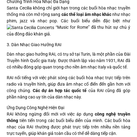
Chương Trình Hòa Nhạc Đa Dạng
Santa Cecilia không chỉ giới hạn trong các buổi hòa nhạc truyền
thống mà còn mở rộng sang
các thể loại âm nhạc khác
như nhạc
phim, jazz và nhạc pop. Các buổi biểu diễn đặc biệt như
“Music for Rome” đã thu hút sự chú ý
của đông đảo khán giả.
3. Dàn Nhạc Giao Hưởng RAI
Dàn nhạc giao hưởng RAI, có trụ sở tại Turin, là một phần của Đài
Truyền hình Quốc gia Italy. Được thành lập vào năm 1931, RAI đã
có nhiều đóng góp quan trọng cho nền âm nhạc Italy và quốc tế.
RAI nổi tiếng với việc phát sóng các buổi hòa nhạc trực tiếp trên
radio và truyền hình, giúp đưa âm nhạc cổ điển đến gần hơn với
công chúng.
Các dự án hợp tác quốc tế
của RAI cũng đã góp
phần nâng cao uy tín của dàn nhạc này.
Ứng Dụng Công Nghệ Hiện Đại
RAI không ngừng đổi mới với việc áp dụng
công nghệ truyền
thông
tiên tiến trong các buổi biểu diễn của mình. Các buổi hòa
nhạc của RAI thường được phát trực tiếp trên nhiều nền tảng
trực tuyến, giúp khán giả toàn cầu có thể dễ dàng tiếp cận.