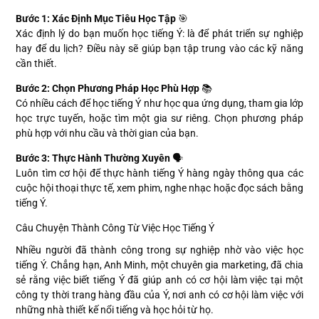
Bước 1: Xác Định Mục Tiêu Học Tập
🎯
Xác định lý do bạn muốn học tiếng Ý: là để phát triển sự nghiệp
hay để du lịch? Điều này sẽ giúp bạn tập trung vào các kỹ năng
cần thiết.
Bước 2: Chọn Phương Pháp Học Phù Hợp
📚
Có nhiều cách để học tiếng Ý như học qua ứng dụng, tham gia lớp
học trực tuyến, hoặc tìm một gia sư riêng. Chọn phương pháp
phù hợp với nhu cầu và thời gian của bạn.
Bước 3: Thực Hành Thường Xuyên
🗣️
Luôn tìm cơ hội để thực hành tiếng Ý hàng ngày thông qua các
cuộc hội thoại thực tế, xem phim, nghe nhạc hoặc đọc sách bằng
tiếng Ý.
Câu Chuyện Thành Công Từ Việc Học Tiếng Ý
Nhiều người đã thành công trong sự nghiệp nhờ vào việc học
tiếng Ý. Chẳng hạn, Anh Minh, một chuyên gia marketing, đã chia
sẻ rằng việc biết tiếng Ý đã giúp anh có cơ hội làm việc tại một
công ty thời trang hàng đầu của Ý, nơi anh có cơ hội làm việc với
những nhà thiết kế nổi tiếng và học hỏi từ họ.