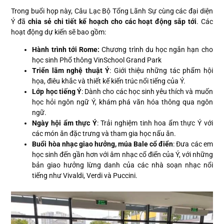
Trong buổi họp này, Câu Lạc Bộ Tổng Lãnh Sự cùng các đại diện
Ý đã
chia sẻ chi tiết kế hoạch cho các hoạt động sắp tới
. Các
hoạt động dự kiến sẽ bao gồm:
Hành trình tới Rome:
Chương trình du học ngắn hạn cho
học sinh Phổ thông VinSchool Grand Park
Triển lãm nghệ thuật Ý
: Giới thiệu những tác phẩm hội
họa, điêu khắc và thiết kế kiến trúc nổi tiếng của Ý.
Lớp học tiếng Ý
: Dành cho các học sinh yêu thích và muốn
học hỏi ngôn ngữ Ý, khám phá văn hóa thông qua ngôn
ngữ.
Ngày hội ẩm thực Ý
: Trải nghiệm tinh hoa ẩm thực Ý với
các món ăn đặc trưng và tham gia học nấu ăn.
Buổi hòa nhạc giao hưởng, múa Bale cổ điển
: Đưa các em
học sinh đến gần hơn với âm nhạc cổ điển của Ý, với những
bản giao hưởng lừng danh của các nhà soạn nhạc nổi
tiếng như Vivaldi, Verdi và Puccini.