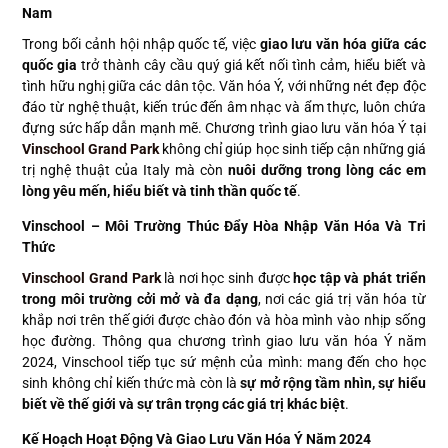
Nam
Trong bối cảnh hội nhập quốc tế, việc
giao lưu văn hóa giữa các
quốc gia
trở thành cây cầu quý giá kết nối tình cảm, hiểu biết và
tình hữu nghị giữa các dân tộc. Văn hóa Ý, với những nét đẹp độc
đáo từ nghệ thuật, kiến trúc đến âm nhạc và ẩm thực, luôn chứa
đựng sức hấp dẫn mạnh mẽ. Chương trình giao lưu văn hóa Ý tại
Vinschool Grand Park
không chỉ giúp học sinh tiếp cận những giá
trị nghệ thuật của Italy mà còn
nuôi dưỡng trong lòng các em
lòng yêu mến, hiểu biết và tinh thần quốc tế
.
Vinschool – Môi Trường Thúc Đẩy Hòa Nhập Văn Hóa Và Tri
Thức
Vinschool Grand Park
là nơi học sinh được
học tập và phát triển
trong môi trường cởi mở và đa dạng
, nơi các giá trị văn hóa từ
khắp nơi trên thế giới được chào đón và hòa mình vào nhịp sống
học đường. Thông qua chương trình giao lưu văn hóa Ý năm
2024, Vinschool tiếp tục sứ mệnh của mình: mang đến cho học
sinh không chỉ kiến thức mà còn là
sự mở rộng tầm nhìn, sự hiểu
biết về thế giới và sự trân trọng các giá trị khác biệt
.
Kế Hoạch Hoạt Động Và Giao Lưu Văn Hóa Ý Năm 2024