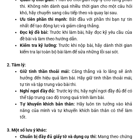
thi. Không nên dành quá nhiều thời gian cho một câu hỏi
khó, hãy chuyển sang câu tiếp theo và quay lại sau.
Ưu tiên phần thi mạnh:
Bắt đầu với phần thi bạn tự tin
nhất để tạo động lực và giảm căng thẳng.
Đọc kỹ đề bài:
Trước khi làm bài, hãy đọc kỹ yêu cầu của
đề bài và làm theo hướng dẫn.
Kiểm tra kỹ lưỡng:
Trước khi nộp bài, hãy dành thời gian
kiểm tra lại toàn bộ bài làm để sửa những lỗi sai sót.
2. Tâm lý:
Giữ tinh thần thoải mái:
Căng thẳng và lo lắng sẽ ảnh
hưởng đến hiệu quả làm bài. Hãy giữ tinh thần thoải mái,
tự tin và tập trung vào bài thi.
Nghỉ ngơi đầy đủ:
Trước kỳ thi, hãy nghỉ ngơi đầy đủ để có
thể tập trung cao độ trong quá trình làm bài.
Tự khuyến khích bản thân:
Hãy luôn tin tưởng vào khả
năng của mình và tự khuyến khích bản thân có thể làm
tốt.
3. Một số lưu ý khác:
Chuẩn bị đầy đủ giấy tờ và dụng cụ thi:
Mang theo chứng