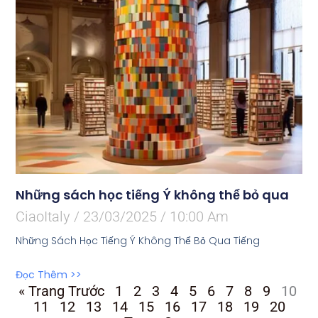
Những sách học tiếng Ý không thể bỏ qua
CiaoItaly
23/03/2025
10:00 Am
Những Sách Học Tiếng Ý Không Thể Bỏ Qua Tiếng
Đọc Thêm >>
« Trang Trước
1
2
3
4
5
6
7
8
9
10
11
12
13
14
15
16
17
18
19
20