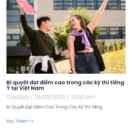
Bí quyết đạt điểm cao trong các kỳ thi tiếng
Ý tại Việt Nam
CiaoItaly
26/03/2025
10:00 Am
Bí Quyết Đạt Điểm Cao Trong Các Kỳ Thi Tiếng
Đọc Thêm >>