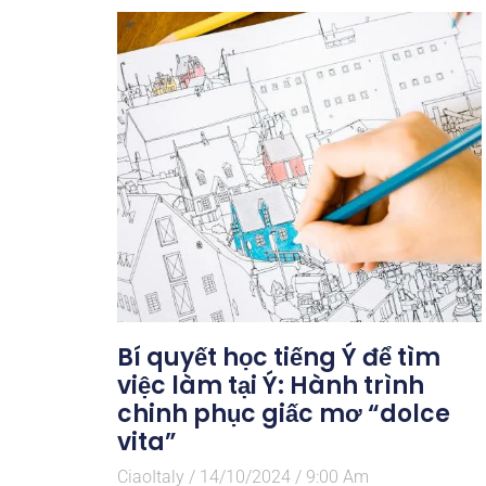
Bí quyết học tiếng Ý để tìm
việc làm tại Ý: Hành trình
chinh phục giấc mơ “dolce
vita”
CiaoItaly
14/10/2024
9:00 Am