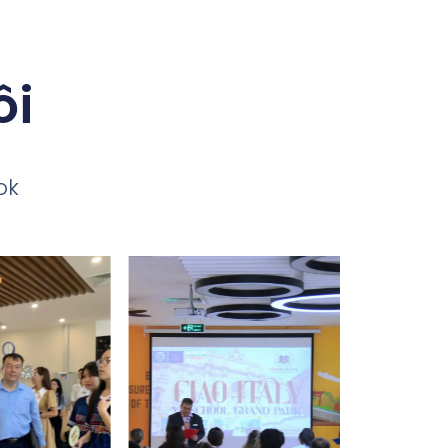
ôi
ok