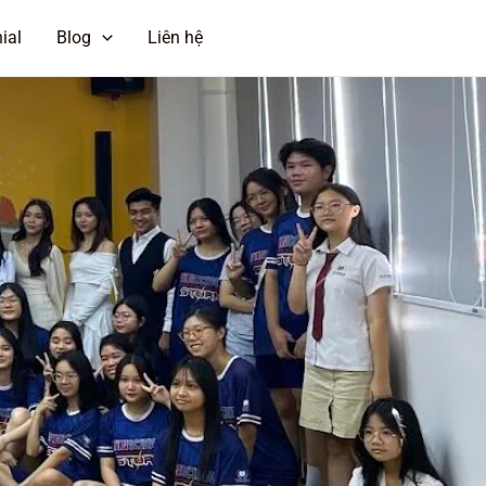
ial
Blog
Liên hệ
ĐẶT LỊCH HẸN