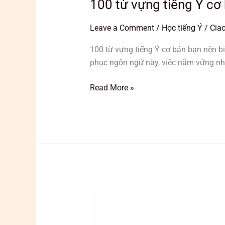
100 từ vựng tiếng Ý cơ 
Leave a Comment
/
Học tiếng Ý
/
Ciao
100 từ vựng tiếng Ý cơ bản bạn nên bi
phục ngôn ngữ này, việc nắm vững nh
Read More »
Hướng
dẫn
học