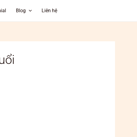
ial
Blog
Liên hệ
ĐẶT LỊCH HẸN
uổi