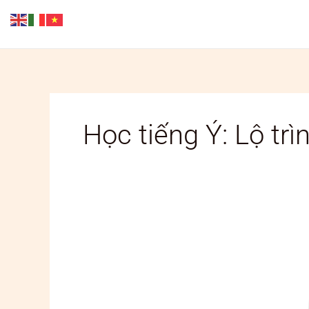
Skip
to
content
Học tiếng Ý: Lộ trì
Học
tiếng
Ý
giao