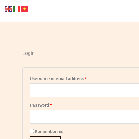
Skip
Required
Required
to
content
Login
Username or email address
*
Password
*
Remember me