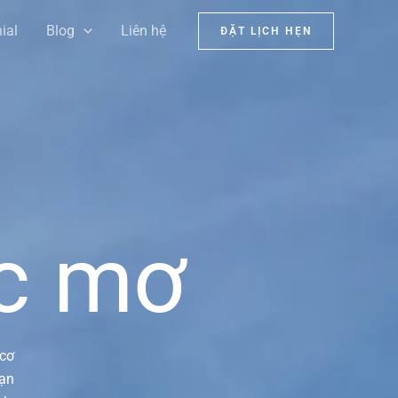
ial
Blog
Liên hệ
ĐẶT LỊCH HẸN
c mơ
 cơ
hạn