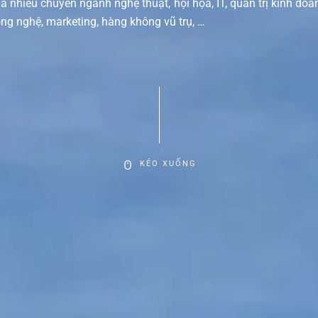
a nhiều chuyên ngành nghệ thuật, hội họa, IT, quản trị kinh doa
ng nghệ, marketing, hàng không vũ trụ, …
KÉO XUỐNG