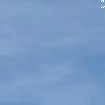
củ
cô