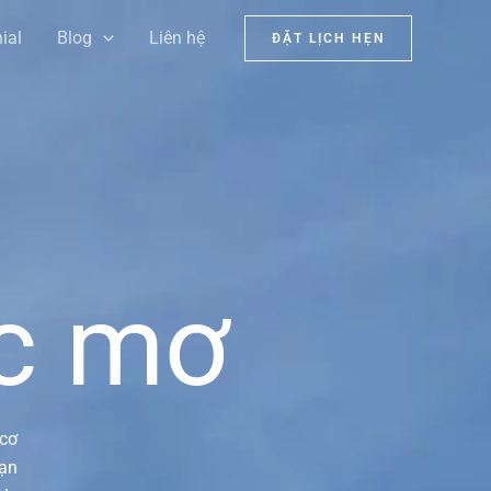
ial
Blog
Liên hệ
ĐẶT LỊCH HẸN
c mơ
 cơ
hạn