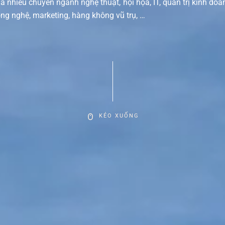
a nhiều chuyên ngành nghệ thuật, hội họa, IT, quản trị kinh doa
ng nghệ, marketing, hàng không vũ trụ, …
KÉO XUỐNG