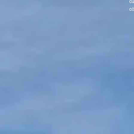
củ
cô