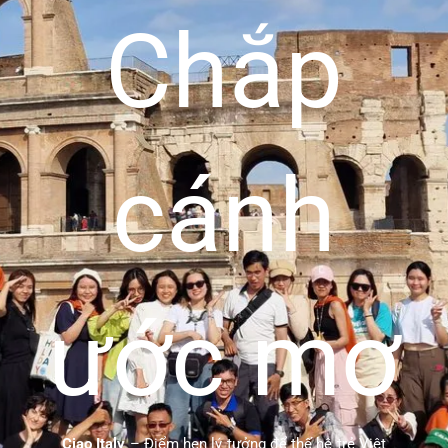
Chắp
cánh
ước mơ
Ciao Italy
– Điểm hẹn lý tưởng để thế hệ trẻ Việt