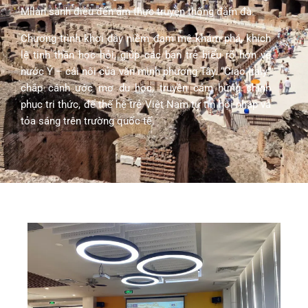
Milan sành điệu đến ẩm thực truyền thống đậm đà.
Chương trình khơi dậy niềm đam mê khám phá, khích
lệ tinh thần học hỏi, giúp các bạn trẻ hiểu rõ hơn về
nước Ý – cái nôi của văn minh phương Tây. “Ciao Italy”
chắp cánh ước mơ du học, truyền cảm hứng chinh
phục tri thức, để thế hệ trẻ Việt Nam tự tin hội nhập và
tỏa sáng trên trường quốc tế.