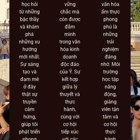
học hỏi
vững
văn hóa
từ những
chắc mà
ẩm thực
bậc thầy
còn được
phong
và khám
đắm
phú là
phá
mình
những
những xu
trong văn
trải
hướng
hóa kinh
nghiệm
mới nhất.
doanh
đáng
Sự sáng
độc đáo
nhớ. Môi
tạo và
của Ý. Sự
trường
đam mê
kết hợp
học tập
ở đây
giữa lý
năng
thật sự
thuyết và
động,
truyền
thực
giảng
cảm
hành,
viên tận
hứng,
cùng với
tâm và
giúp tôi
cơ hội
cơ hội
phát triển
tiếp xúc
thực
phong
với các
hành