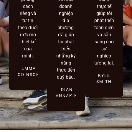
cách
doanh
thực tế
riêng và
nghiệp
giúp tôi
tự tin
địa
phát triển
theo đuổi
phương,
toàn diện
ước mơ
đã giúp
và sẵn
thiết kế
tôi phát
sàng cho
của
triển
sự
mình.
những kỹ
nghiệp
năng
tương lai.
EMMA
thực tiễn
ODINSON
KYLE
quý báu.
SMITH
DIAN
ANNAKIN