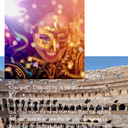
TÌM HIỂU THÊM
hành trình khám phá di sản văn hóa thế
giới
"Ciao Italy" - Cánh cửa mở ra thế giới di sản văn hóa
Italy!
“Ciao Italy” không chỉ là chương trình, mà còn là cánh
cửa mở ra thế giới văn hóa và lịch sử Ý đầy mê hoặc.
Qua “Ciao Italy”, thế hệ trẻ Việt Nam được trải nghiệm
một hành trình khám phá độc đáo, từ đấu trường La
Mã cổ đại đến những kiệt tác Phục Hưng, từ thời trang