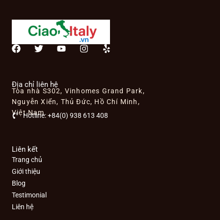
F
T
Y
I
Y
a
w
o
n
e
c
i
u
s
l
e
t
t
t
p
b
t
u
a
Địa chỉ liên hệ
Tòa nhà S302, Vinhomes Grand Park,
o
e
b
g
o
r
e
r
Nguyễn Xiển, Thủ Đức, Hồ Chí Minh,
k
a
Việt Nam
Hotline: +84(0) 938 613 408
m
Liên kết
Trang chủ
Giới thiệu
Blog
Testimonial
Liên hệ