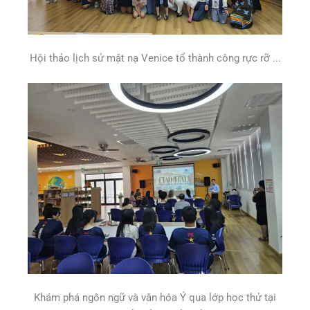
Hội thảo lịch sử mặt nạ Venice tổ thành công rực rỡ ...
Khám phá ngôn ngữ và văn hóa Ý qua lớp học thử tại