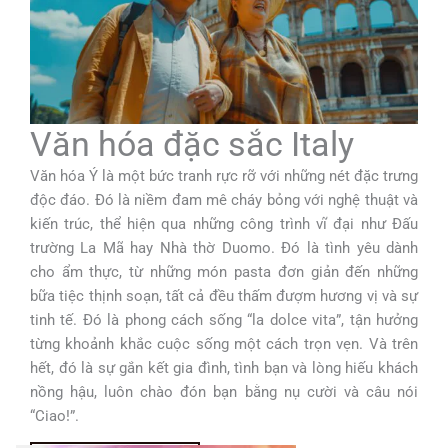
Văn hóa đặc sắc Italy
Văn hóa Ý là một bức tranh rực rỡ với những nét đặc trưng
độc đáo. Đó là niềm đam mê cháy bỏng với nghệ thuật và
kiến trúc, thể hiện qua những công trình vĩ đại như Đấu
trường La Mã hay Nhà thờ Duomo. Đó là tình yêu dành
cho ẩm thực, từ những món pasta đơn giản đến những
bữa tiệc thịnh soạn, tất cả đều thấm đượm hương vị và sự
tinh tế. Đó là phong cách sống “la dolce vita”, tận hưởng
từng khoảnh khắc cuộc sống một cách trọn vẹn. Và trên
hết, đó là sự gắn kết gia đình, tình bạn và lòng hiếu khách
nồng hậu, luôn chào đón bạn bằng nụ cười và câu nói
“Ciao!”.