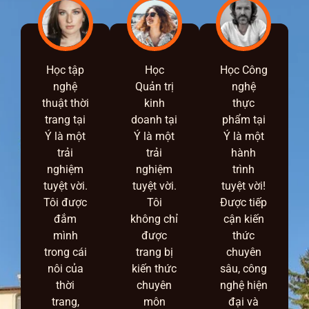
Học tập
Học
Học Công
nghệ
Quản trị
nghệ
thuật thời
kinh
thực
trang tại
doanh tại
phẩm tại
Ý là một
Ý là một
Ý là một
trải
trải
hành
nghiệm
nghiệm
trình
tuyệt vời.
tuyệt vời.
tuyệt vời!
Tôi được
Tôi
Được tiếp
đắm
không chỉ
cận kiến
mình
được
thức
trong cái
trang bị
chuyên
nôi của
kiến thức
sâu, công
thời
chuyên
nghệ hiện
trang,
môn
đại và