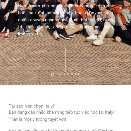
Nam khám phá cơ hội từ các chương trình đại
học, sau đại học và khóa học ngắn hạn của
nhiều chuyên ngành nghệ thuật, hội họa, IT, quản
trị kinh doanh, công nghệ, marketing, hàng
không vũ trụ, …
KÉO XUỐNG
Tại sao Nên chọn Italy?
Bạn đang cân nhắc khả năng tiếp tục việc học tại Italy?
Thật là một ý tưởng tuyệt vời!
Và nếu bạn vẫn còn bất kỳ nghi ngờ nào, dưới đây bạn