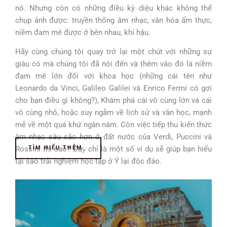
nó. Nhưng còn có những điều kỳ diệu khác không thể
chụp ảnh được: truyền thống âm nhạc, văn hóa ẩm thực,
niềm đam mê được ở bên nhau, khí hậu.
Hãy cùng chúng tôi quay trở lại một chút với những sự
giàu có mà chúng tôi đã nói đến và thêm vào đó là niềm
đam mê lớn đối với khoa học (những cái tên như
Leonardo da Vinci, Galileo Galilei và Enrico Fermi có gợi
cho bạn điều gì không?), Khám phá cái vô cùng lớn và cái
vô cùng nhỏ, hoặc suy ngẫm về lịch sử và văn học, mạnh
mẽ về một quá khứ ngàn năm. Còn việc tiếp thu kiến thức
âm nhạc sâu sắc hơn ở đất nước của Verdi, Puccini và
Rossini thì sao? Đây chỉ là một số ví dụ sẽ giúp bạn hiểu
TÌM HIỂU THÊM
tại sao trải nghiệm học tập ở Ý lại độc đáo.