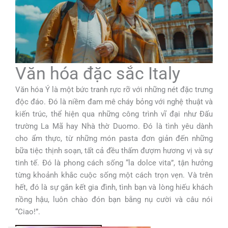
Văn hóa đặc sắc Italy
Văn hóa Ý là một bức tranh rực rỡ với những nét đặc trưng
độc đáo. Đó là niềm đam mê cháy bỏng với nghệ thuật và
kiến trúc, thể hiện qua những công trình vĩ đại như Đấu
trường La Mã hay Nhà thờ Duomo. Đó là tình yêu dành
cho ẩm thực, từ những món pasta đơn giản đến những
bữa tiệc thịnh soạn, tất cả đều thấm đượm hương vị và sự
tinh tế. Đó là phong cách sống “la dolce vita”, tận hưởng
từng khoảnh khắc cuộc sống một cách trọn vẹn. Và trên
hết, đó là sự gắn kết gia đình, tình bạn và lòng hiếu khách
nồng hậu, luôn chào đón bạn bằng nụ cười và câu nói
“Ciao!”.