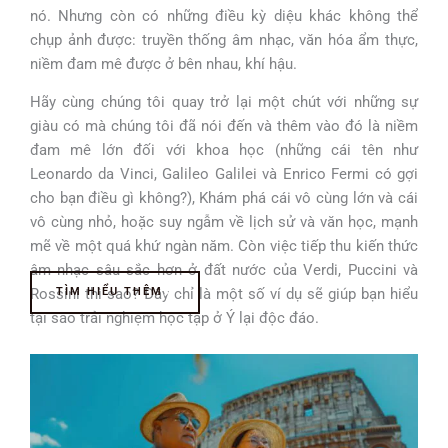
nó. Nhưng còn có những điều kỳ diệu khác không thể
chụp ảnh được: truyền thống âm nhạc, văn hóa ẩm thực,
niềm đam mê được ở bên nhau, khí hậu.
Hãy cùng chúng tôi quay trở lại một chút với những sự
giàu có mà chúng tôi đã nói đến và thêm vào đó là niềm
đam mê lớn đối với khoa học (những cái tên như
Leonardo da Vinci, Galileo Galilei và Enrico Fermi có gợi
cho bạn điều gì không?), Khám phá cái vô cùng lớn và cái
vô cùng nhỏ, hoặc suy ngẫm về lịch sử và văn học, mạnh
mẽ về một quá khứ ngàn năm. Còn việc tiếp thu kiến thức
âm nhạc sâu sắc hơn ở đất nước của Verdi, Puccini và
Rossini thì sao? Đây chỉ là một số ví dụ sẽ giúp bạn hiểu
TÌM HIỂU THÊM
tại sao trải nghiệm học tập ở Ý lại độc đáo.