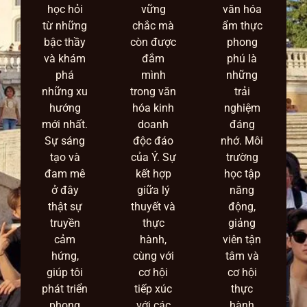
học hỏi
vững
văn hóa
từ những
chắc mà
ẩm thực
bậc thầy
còn được
phong
và khám
đắm
phú là
phá
mình
những
những xu
trong văn
trải
hướng
hóa kinh
nghiệm
mới nhất.
doanh
đáng
Sự sáng
độc đáo
nhớ. Môi
tạo và
của Ý. Sự
trường
đam mê
kết hợp
học tập
ở đây
giữa lý
năng
thật sự
thuyết và
động,
truyền
thực
giảng
cảm
hành,
viên tận
hứng,
cùng với
tâm và
giúp tôi
cơ hội
cơ hội
phát triển
tiếp xúc
thực
phong
với các
hành