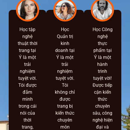
Học tập
Học
Học Công
nghệ
Quản trị
nghệ
thuật thời
kinh
thực
trang tại
doanh tại
phẩm tại
Ý là một
Ý là một
Ý là một
trải
trải
hành
nghiệm
nghiệm
trình
tuyệt vời.
tuyệt vời.
tuyệt vời!
Tôi được
Tôi
Được tiếp
đắm
không chỉ
cận kiến
mình
được
thức
trong cái
trang bị
chuyên
nôi của
kiến thức
sâu, công
thời
chuyên
nghệ hiện
trang,
môn
đại và