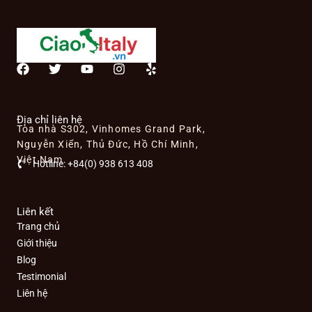
F
T
Y
I
Y
a
w
o
n
e
c
i
u
s
l
e
t
t
t
p
b
t
u
a
Địa chỉ liên hệ
Tòa nhà S302, Vinhomes Grand Park,
o
e
b
g
o
r
e
r
Nguyễn Xiển, Thủ Đức, Hồ Chí Minh,
k
a
Việt Nam
Hotline: +84(0) 938 613 408
m
Liên kết
Trang chủ
Giới thiệu
Blog
Testimonial
Liên hệ