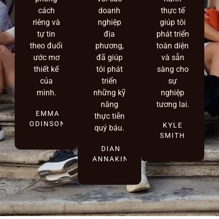
cách
doanh
thực tế
riêng và
nghiệp
giúp tôi
tự tin
địa
phát triển
theo đuổi
phương,
toàn diện
ước mơ
đã giúp
và sẵn
thiết kế
tôi phát
sàng cho
của
triển
sự
mình.
những kỹ
nghiệp
năng
tương lai.
EMMA
thực tiễn
ODINSON
KYLE
quý báu.
SMITH
DIAN
ANNAKIN