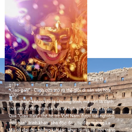
TÌM HIỂU THÊM
hành trình khám phá di sản văn hóa thế
giới
"Ciao Italy" - Cánh cửa mở ra thế giới di sản văn hóa
Italy!
“Ciao Italy” không chỉ là chương trình, mà còn là cánh
cửa mở ra thế giới văn hóa và lịch sử Ý đầy mê hoặc.
Qua “Ciao Italy”, thế hệ trẻ Việt Nam được trải nghiệm
một hành trình khám phá độc đáo, từ đấu trường La
Mã cổ đại đến những kiệt tác Phục Hưng, từ thời trang