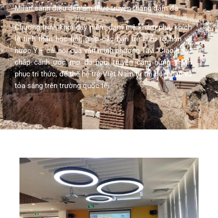
Milan sành điệu đến ẩm thực truyền thống đậm đà.
Chương trình khơi dậy niềm đam mê khám phá, khích
lệ tinh thần học hỏi, giúp các bạn trẻ hiểu rõ hơn về
nước Ý – cái nôi của văn minh phương Tây. “Ciao Italy”
chắp cánh ước mơ du học, truyền cảm hứng chinh
phục tri thức, để thế hệ trẻ Việt Nam tự tin hội nhập và
tỏa sáng trên trường quốc tế.