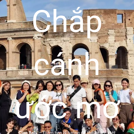
Chắp
cánh
ước mơ
Ciao Italy
– Điểm hẹn lý tưởng để thế hệ trẻ Việt