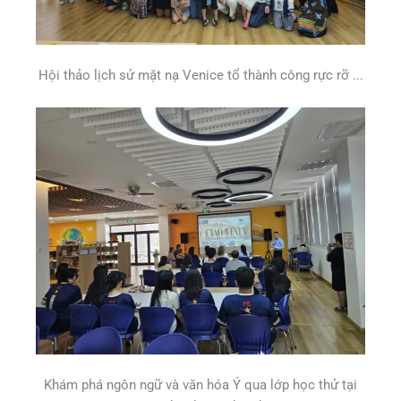
Hội thảo lịch sử mặt nạ Venice tổ thành công rực rỡ ...
Khám phá ngôn ngữ và văn hóa Ý qua lớp học thử tại