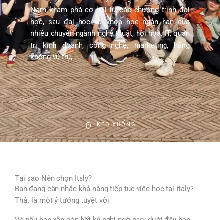
Nam khám phá cơ hội từ các chương trình đại
học, sau đại học và khóa học ngắn hạn của
nhiều chuyên ngành nghệ thuật, hội họa, IT, quản
trị kinh doanh, công nghệ, marketing, hàng
không vũ trụ, …
KÉO XUỐNG
Tại sao Nên chọn Italy?
Bạn đang cân nhắc khả năng tiếp tục việc học tại Italy?
Thật là một ý tưởng tuyệt vời!
Và nếu bạn vẫn còn bất kỳ nghi ngờ nào, dưới đây bạn