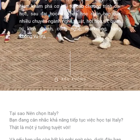
Nam khám phá cơ hội từ các chương trình đại
học, sau đại học và khóa học ngắn hạn của
nhiều chuyên ngành nghệ thuật, hội họa, IT, quản
trị kinh doanh, công nghệ, marketing, hàng
không vũ trụ, …
KÉO XUỐNG
Tại sao Nên chọn Italy?
Bạn đang cân nhắc khả năng tiếp tục việc học tại Italy?
Thật là một ý tưởng tuyệt vời!
Và nếu bạn vẫn còn bất kỳ nghi ngờ nào, dưới đây bạn