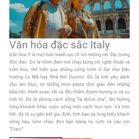
Văn hóa đặc sắc Italy
Văn hóa Ý là một bức tranh rực rỡ với những nét đặc trưng
độc đáo. Đó là niềm đam mê cháy bỏng với nghệ thuật và
kiến trúc, thể hiện qua những công trình vĩ đại như Đấu
trường La Mã hay Nhà thờ Duomo. Đó là tình yêu dành
cho ẩm thực, từ những món pasta đơn giản đến những
bữa tiệc thịnh soạn, tất cả đều thấm đượm hương vị và sự
tinh tế. Đó là phong cách sống “la dolce vita”, tận hưởng
từng khoảnh khắc cuộc sống một cách trọn vẹn. Và trên
hết, đó là sự gắn kết gia đình, tình bạn và lòng hiếu khách
nồng hậu, luôn chào đón bạn bằng nụ cười và câu nói
“Ciao!”.