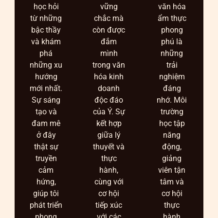
học hỏi
vững
văn hóa
từ những
chắc mà
ẩm thực
bậc thầy
còn được
phong
và khám
đắm
phú là
phá
mình
những
những xu
trong văn
trải
hướng
hóa kinh
nghiệm
mới nhất.
doanh
đáng
Sự sáng
độc đáo
nhớ. Môi
tạo và
của Ý. Sự
trường
đam mê
kết hợp
học tập
ở đây
giữa lý
năng
thật sự
thuyết và
động,
truyền
thực
giảng
cảm
hành,
viên tận
hứng,
cùng với
tâm và
giúp tôi
cơ hội
cơ hội
phát triển
tiếp xúc
thực
phong
với các
hành