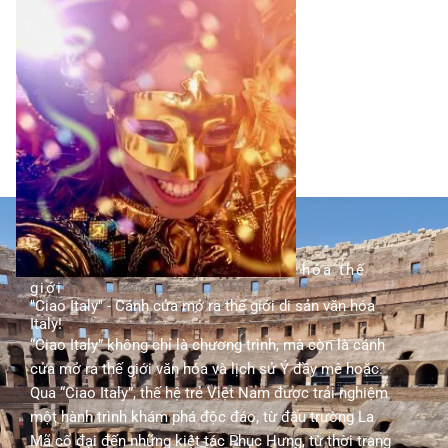
TÌM HIỂU THÊM
hành trình khám phá di sản văn hóa thế
giới
"Ciao Italy" - Cánh cửa mở ra thế giới di sản văn hóa
Italy!
“Ciao Italy” không chỉ là chương trình, mà còn là cánh
cửa mở ra thế giới văn hóa và lịch sử Ý đầy mê hoặc.
Qua “Ciao Italy”, thế hệ trẻ Việt Nam được trải nghiệm
một hành trình khám phá độc đáo, từ đấu trường La
Mã cổ đại đến những kiệt tác Phục Hưng, từ thời trang