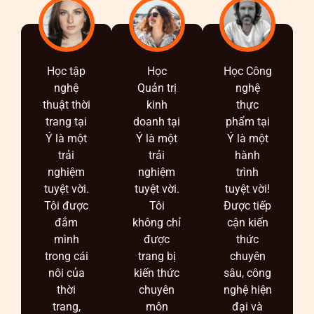
Học tập
Học
Học Công
nghệ
Quản trị
nghệ
thuật thời
kinh
thực
trang tại
doanh tại
phẩm tại
Ý là một
Ý là một
Ý là một
trải
trải
hành
nghiệm
nghiệm
trình
tuyệt vời.
tuyệt vời.
tuyệt vời!
Tôi được
Tôi
Được tiếp
đắm
không chỉ
cận kiến
mình
được
thức
trong cái
trang bị
chuyên
nôi của
kiến thức
sâu, công
thời
chuyên
nghệ hiện
trang,
môn
đại và