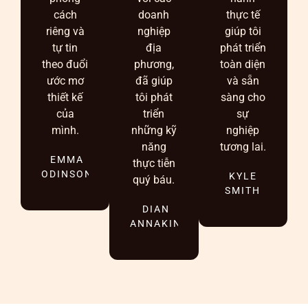
cách
doanh
thực tế
riêng và
nghiệp
giúp tôi
tự tin
địa
phát triển
theo đuổi
phương,
toàn diện
ước mơ
đã giúp
và sẵn
thiết kế
tôi phát
sàng cho
của
triển
sự
mình.
những kỹ
nghiệp
năng
tương lai.
EMMA
thực tiễn
ODINSON
KYLE
quý báu.
SMITH
DIAN
ANNAKIN