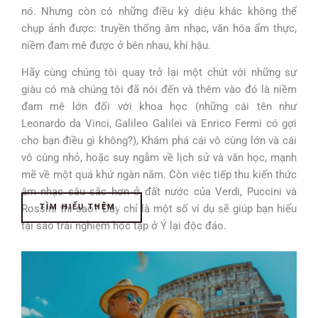
nó. Nhưng còn có những điều kỳ diệu khác không thể
chụp ảnh được: truyền thống âm nhạc, văn hóa ẩm thực,
niềm đam mê được ở bên nhau, khí hậu.
Hãy cùng chúng tôi quay trở lại một chút với những sự
giàu có mà chúng tôi đã nói đến và thêm vào đó là niềm
đam mê lớn đối với khoa học (những cái tên như
Leonardo da Vinci, Galileo Galilei và Enrico Fermi có gợi
cho bạn điều gì không?), Khám phá cái vô cùng lớn và cái
vô cùng nhỏ, hoặc suy ngẫm về lịch sử và văn học, mạnh
mẽ về một quá khứ ngàn năm. Còn việc tiếp thu kiến thức
âm nhạc sâu sắc hơn ở đất nước của Verdi, Puccini và
Rossini thì sao? Đây chỉ là một số ví dụ sẽ giúp bạn hiểu
TÌM HIỂU THÊM
tại sao trải nghiệm học tập ở Ý lại độc đáo.