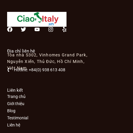
F
T
Y
I
Y
a
w
o
n
e
c
i
u
s
l
e
t
t
t
p
b
t
u
a
Địa chỉ liên hệ
Tòa nhà S302, Vinhomes Grand Park,
o
e
b
g
o
r
e
r
Nguyễn Xiển, Thủ Đức, Hồ Chí Minh,
k
a
Việt Nam
Hotline: +84(0) 938 613 408
m
Liên kết
Trang chủ
Giới thiệu
Blog
Testimonial
Liên hệ