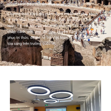
Milan sành điệu đến ẩm thực truyền thống đậm đà.
Chương trình khơi dậy niềm đam mê khám phá, khích
lệ tinh thần học hỏi, giúp các bạn trẻ hiểu rõ hơn về
nước Ý – cái nôi của văn minh phương Tây. “Ciao Italy”
chắp cánh ước mơ du học, truyền cảm hứng chinh
phục tri thức, để thế hệ trẻ Việt Nam tự tin hội nhập và
tỏa sáng trên trường quốc tế.