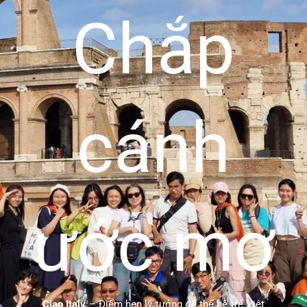
Chắp
cánh
ước mơ
Ciao Italy
– Điểm hẹn lý tưởng để thế hệ trẻ Việt