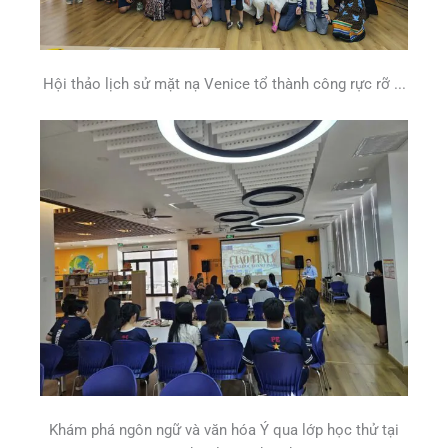
Hội thảo lịch sử mặt nạ Venice tổ thành công rực rỡ ...
Khám phá ngôn ngữ và văn hóa Ý qua lớp học thử tại