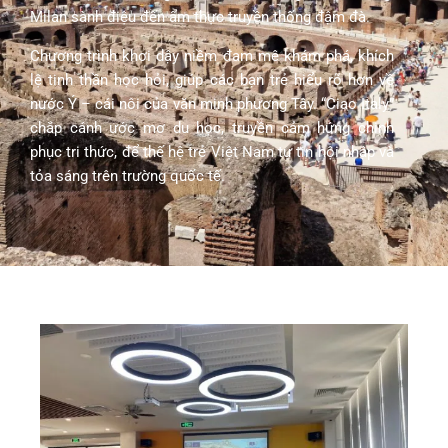
Milan sành điệu đến ẩm thực truyền thống đậm đà.
Chương trình khơi dậy niềm đam mê khám phá, khích
lệ tinh thần học hỏi, giúp các bạn trẻ hiểu rõ hơn về
nước Ý – cái nôi của văn minh phương Tây. “Ciao Italy”
chắp cánh ước mơ du học, truyền cảm hứng chinh
phục tri thức, để thế hệ trẻ Việt Nam tự tin hội nhập và
tỏa sáng trên trường quốc tế.