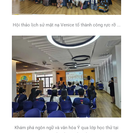
Hội thảo lịch sử mặt nạ Venice tổ thành công rực rỡ ...
Khám phá ngôn ngữ và văn hóa Ý qua lớp học thử tại