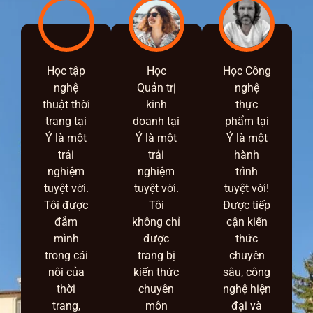
Học tập
Học
Học Công
nghệ
Quản trị
nghệ
thuật thời
kinh
thực
trang tại
doanh tại
phẩm tại
Ý là một
Ý là một
Ý là một
trải
trải
hành
nghiệm
nghiệm
trình
tuyệt vời.
tuyệt vời.
tuyệt vời!
Tôi được
Tôi
Được tiếp
đắm
không chỉ
cận kiến
mình
được
thức
trong cái
trang bị
chuyên
nôi của
kiến thức
sâu, công
thời
chuyên
nghệ hiện
trang,
môn
đại và