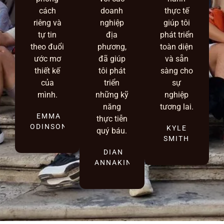
cách
doanh
thực tế
riêng và
nghiệp
giúp tôi
tự tin
địa
phát triển
theo đuổi
phương,
toàn diện
ước mơ
đã giúp
và sẵn
thiết kế
tôi phát
sàng cho
của
triển
sự
mình.
những kỹ
nghiệp
năng
tương lai.
EMMA
thực tiễn
ODINSON
KYLE
quý báu.
SMITH
DIAN
ANNAKIN