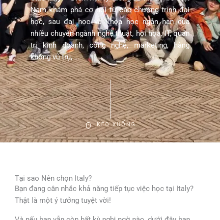
Nam khám phá cơ hội từ các chương trình đại
học, sau đại học và khóa học ngắn hạn của
nhiều chuyên ngành nghệ thuật, hội họa, IT, quản
trị kinh doanh, công nghệ, marketing, hàng
không vũ trụ, …
KÉO XUỐNG
Tại sao Nên chọn Italy?
Bạn đang cân nhắc khả năng tiếp tục việc học tại Italy?
Thật là một ý tưởng tuyệt vời!
Và nếu bạn vẫn còn bất kỳ nghi ngờ nào, dưới đây bạn