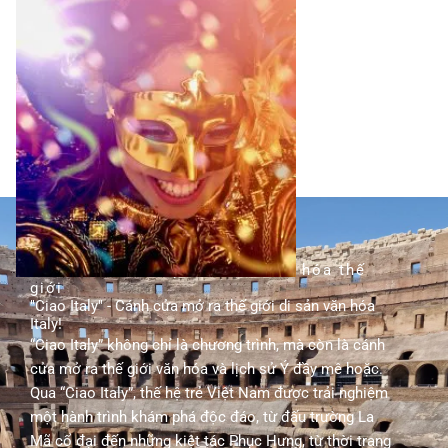
TÌM HIỂU THÊM
hành trình khám phá di sản văn hóa thế
giới
"Ciao Italy" - Cánh cửa mở ra thế giới di sản văn hóa
Italy!
“Ciao Italy” không chỉ là chương trình, mà còn là cánh
cửa mở ra thế giới văn hóa và lịch sử Ý đầy mê hoặc.
Qua “Ciao Italy”, thế hệ trẻ Việt Nam được trải nghiệm
một hành trình khám phá độc đáo, từ đấu trường La
Mã cổ đại đến những kiệt tác Phục Hưng, từ thời trang