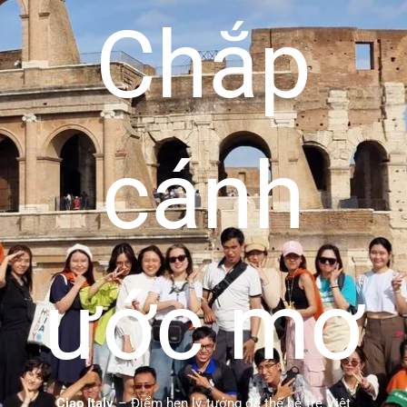
Chắp
cánh
ước mơ
Ciao Italy
– Điểm hẹn lý tưởng để thế hệ trẻ Việt