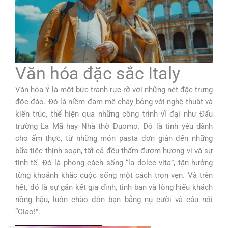
Văn hóa đặc sắc Italy
Văn hóa Ý là một bức tranh rực rỡ với những nét đặc trưng
độc đáo. Đó là niềm đam mê cháy bỏng với nghệ thuật và
kiến trúc, thể hiện qua những công trình vĩ đại như Đấu
trường La Mã hay Nhà thờ Duomo. Đó là tình yêu dành
cho ẩm thực, từ những món pasta đơn giản đến những
bữa tiệc thịnh soạn, tất cả đều thấm đượm hương vị và sự
tinh tế. Đó là phong cách sống “la dolce vita”, tận hưởng
từng khoảnh khắc cuộc sống một cách trọn vẹn. Và trên
hết, đó là sự gắn kết gia đình, tình bạn và lòng hiếu khách
nồng hậu, luôn chào đón bạn bằng nụ cười và câu nói
“Ciao!”.