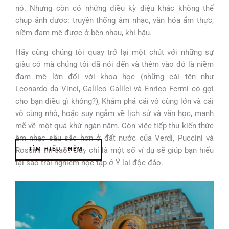
nó. Nhưng còn có những điều kỳ diệu khác không thể
chụp ảnh được: truyền thống âm nhạc, văn hóa ẩm thực,
niềm đam mê được ở bên nhau, khí hậu.
Hãy cùng chúng tôi quay trở lại một chút với những sự
giàu có mà chúng tôi đã nói đến và thêm vào đó là niềm
đam mê lớn đối với khoa học (những cái tên như
Leonardo da Vinci, Galileo Galilei và Enrico Fermi có gợi
cho bạn điều gì không?), Khám phá cái vô cùng lớn và cái
vô cùng nhỏ, hoặc suy ngẫm về lịch sử và văn học, mạnh
mẽ về một quá khứ ngàn năm. Còn việc tiếp thu kiến thức
âm nhạc sâu sắc hơn ở đất nước của Verdi, Puccini và
Rossini thì sao? Đây chỉ là một số ví dụ sẽ giúp bạn hiểu
TÌM HIỂU THÊM
tại sao trải nghiệm học tập ở Ý lại độc đáo.