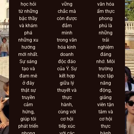
học hỏi
vững
văn hóa
từ những
chắc mà
ẩm thực
bậc thầy
còn được
phong
và khám
đắm
phú là
phá
mình
những
những xu
trong văn
trải
hướng
hóa kinh
nghiệm
mới nhất.
doanh
đáng
Sự sáng
độc đáo
nhớ. Môi
tạo và
của Ý. Sự
trường
đam mê
kết hợp
học tập
ở đây
giữa lý
năng
thật sự
thuyết và
động,
truyền
thực
giảng
cảm
hành,
viên tận
hứng,
cùng với
tâm và
giúp tôi
cơ hội
cơ hội
phát triển
tiếp xúc
thực
phong
với các
hành