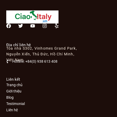
F
T
Y
I
Y
a
w
o
n
e
c
i
u
s
l
e
t
t
t
p
b
t
u
a
Địa chỉ liên hệ
Tòa nhà S302, Vinhomes Grand Park,
o
e
b
g
o
r
e
r
Nguyễn Xiển, Thủ Đức, Hồ Chí Minh,
k
a
Việt Nam
Hotline: +84(0) 938 613 408
m
Liên kết
Trang chủ
Giới thiệu
Blog
Testimonial
Liên hệ