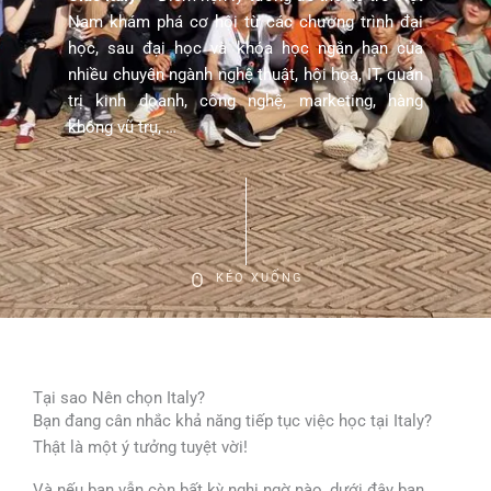
Nam khám phá cơ hội từ các chương trình đại
học, sau đại học và khóa học ngắn hạn của
nhiều chuyên ngành nghệ thuật, hội họa, IT, quản
trị kinh doanh, công nghệ, marketing, hàng
không vũ trụ, …
KÉO XUỐNG
Tại sao Nên chọn Italy?
Bạn đang cân nhắc khả năng tiếp tục việc học tại Italy?
Thật là một ý tưởng tuyệt vời!
Và nếu bạn vẫn còn bất kỳ nghi ngờ nào, dưới đây bạn