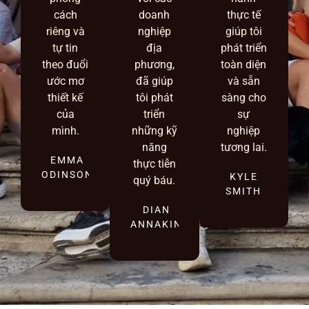
cách
doanh
thực tế
riêng và
nghiệp
giúp tôi
tự tin
địa
phát triển
theo đuổi
phương,
toàn diện
ước mơ
đã giúp
và sẵn
thiết kế
tôi phát
sàng cho
của
triển
sự
mình.
những kỹ
nghiệp
năng
tương lai.
EMMA
thực tiễn
ODINSON
KYLE
quý báu.
SMITH
DIAN
ANNAKIN