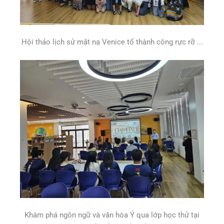
Hội thảo lịch sử mặt nạ Venice tổ thành công rực rỡ ...
Khám phá ngôn ngữ và văn hóa Ý qua lớp học thử tại