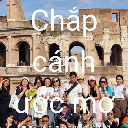
Chắp
cánh
ước mơ
Ciao Italy
– Điểm hẹn lý tưởng để thế hệ trẻ Việt