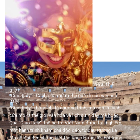
TÌM HIỂU THÊM
hành trình khám phá di sản văn hóa thế
giới
"Ciao Italy" - Cánh cửa mở ra thế giới di sản văn hóa
Italy!
“Ciao Italy” không chỉ là chương trình, mà còn là cánh
cửa mở ra thế giới văn hóa và lịch sử Ý đầy mê hoặc.
Qua “Ciao Italy”, thế hệ trẻ Việt Nam được trải nghiệm
một hành trình khám phá độc đáo, từ đấu trường La
Mã cổ đại đến những kiệt tác Phục Hưng, từ thời trang