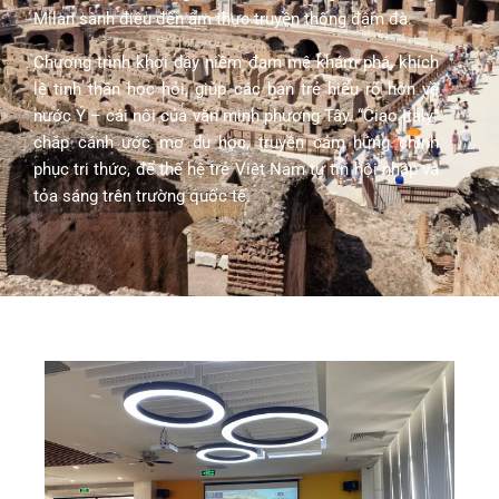
Milan sành điệu đến ẩm thực truyền thống đậm đà.
Chương trình khơi dậy niềm đam mê khám phá, khích
lệ tinh thần học hỏi, giúp các bạn trẻ hiểu rõ hơn về
nước Ý – cái nôi của văn minh phương Tây. “Ciao Italy”
chắp cánh ước mơ du học, truyền cảm hứng chinh
phục tri thức, để thế hệ trẻ Việt Nam tự tin hội nhập và
tỏa sáng trên trường quốc tế.