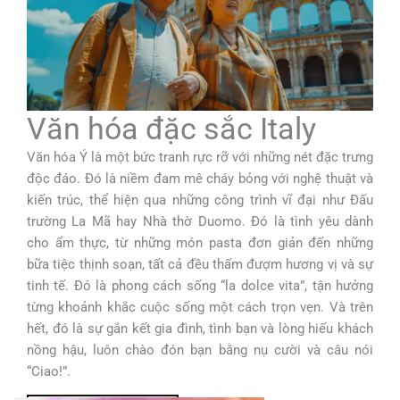
Văn hóa đặc sắc Italy
Văn hóa Ý là một bức tranh rực rỡ với những nét đặc trưng
độc đáo. Đó là niềm đam mê cháy bỏng với nghệ thuật và
kiến trúc, thể hiện qua những công trình vĩ đại như Đấu
trường La Mã hay Nhà thờ Duomo. Đó là tình yêu dành
cho ẩm thực, từ những món pasta đơn giản đến những
bữa tiệc thịnh soạn, tất cả đều thấm đượm hương vị và sự
tinh tế. Đó là phong cách sống “la dolce vita”, tận hưởng
từng khoảnh khắc cuộc sống một cách trọn vẹn. Và trên
hết, đó là sự gắn kết gia đình, tình bạn và lòng hiếu khách
nồng hậu, luôn chào đón bạn bằng nụ cười và câu nói
“Ciao!”.