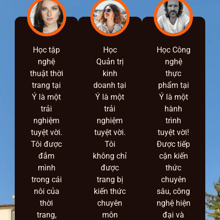
Học tập
Học
Học Công
nghệ
Quản trị
nghệ
thuật thời
kinh
thực
trang tại
doanh tại
phẩm tại
Ý là một
Ý là một
Ý là một
trải
trải
hành
nghiệm
nghiệm
trình
tuyệt vời.
tuyệt vời.
tuyệt vời!
Tôi được
Tôi
Được tiếp
đắm
không chỉ
cận kiến
mình
được
thức
trong cái
trang bị
chuyên
nôi của
kiến thức
sâu, công
thời
chuyên
nghệ hiện
trang,
môn
đại và