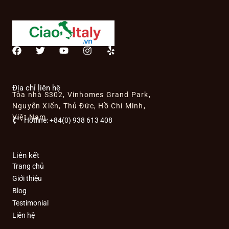
F
T
Y
I
Y
a
w
o
n
e
c
i
u
s
l
e
t
t
t
p
b
t
u
a
Địa chỉ liên hệ
Tòa nhà S302, Vinhomes Grand Park,
o
e
b
g
o
r
e
r
Nguyễn Xiển, Thủ Đức, Hồ Chí Minh,
k
a
Việt Nam
Hotline: +84(0) 938 613 408
m
Liên kết
Trang chủ
Giới thiệu
Blog
Testimonial
Liên hệ