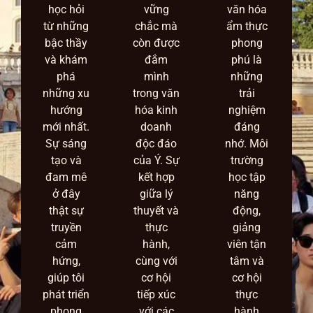
học hỏi
vững
văn hóa
từ những
chắc mà
ẩm thực
bậc thầy
còn được
phong
và khám
đắm
phú là
phá
mình
những
những xu
trong văn
trải
hướng
hóa kinh
nghiệm
mới nhất.
doanh
đáng
Sự sáng
độc đáo
nhớ. Môi
tạo và
của Ý. Sự
trường
đam mê
kết hợp
học tập
ở đây
giữa lý
năng
thật sự
thuyết và
động,
truyền
thực
giảng
cảm
hành,
viên tận
hứng,
cùng với
tâm và
giúp tôi
cơ hội
cơ hội
phát triển
tiếp xúc
thực
phong
với các
hành