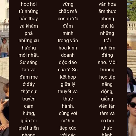
học hỏi
vững
văn hóa
từ những
chắc mà
ẩm thực
bậc thầy
còn được
phong
và khám
đắm
phú là
phá
mình
những
những xu
trong văn
trải
hướng
hóa kinh
nghiệm
mới nhất.
doanh
đáng
Sự sáng
độc đáo
nhớ. Môi
tạo và
của Ý. Sự
trường
đam mê
kết hợp
học tập
ở đây
giữa lý
năng
thật sự
thuyết và
động,
truyền
thực
giảng
cảm
hành,
viên tận
hứng,
cùng với
tâm và
giúp tôi
cơ hội
cơ hội
phát triển
tiếp xúc
thực
phong
với các
hành