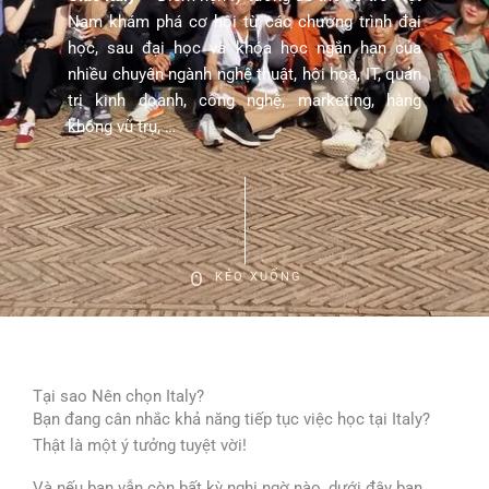
Nam khám phá cơ hội từ các chương trình đại
học, sau đại học và khóa học ngắn hạn của
nhiều chuyên ngành nghệ thuật, hội họa, IT, quản
trị kinh doanh, công nghệ, marketing, hàng
không vũ trụ, …
KÉO XUỐNG
Tại sao Nên chọn Italy?
Bạn đang cân nhắc khả năng tiếp tục việc học tại Italy?
Thật là một ý tưởng tuyệt vời!
Và nếu bạn vẫn còn bất kỳ nghi ngờ nào, dưới đây bạn