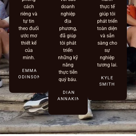
cách
doanh
thực tế
riêng và
nghiệp
giúp tôi
tự tin
địa
phát triển
theo đuổi
phương,
toàn diện
ước mơ
đã giúp
và sẵn
thiết kế
tôi phát
sàng cho
của
triển
sự
mình.
những kỹ
nghiệp
năng
tương lai.
EMMA
thực tiễn
ODINSON
KYLE
quý báu.
SMITH
DIAN
ANNAKIN