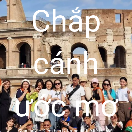
Chắp
cánh
ước mơ
Ciao Italy
– Điểm hẹn lý tưởng để thế hệ trẻ Việt