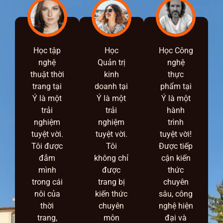
Học tập
Học
Học Công
nghệ
Quản trị
nghệ
thuật thời
kinh
thực
trang tại
doanh tại
phẩm tại
Ý là một
Ý là một
Ý là một
trải
trải
hành
nghiệm
nghiệm
trình
tuyệt vời.
tuyệt vời.
tuyệt vời!
Tôi được
Tôi
Được tiếp
đắm
không chỉ
cận kiến
mình
được
thức
trong cái
trang bị
chuyên
nôi của
kiến thức
sâu, công
thời
chuyên
nghệ hiện
trang,
môn
đại và