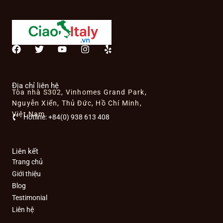
F
T
Y
I
Y
a
w
o
n
e
c
i
u
s
l
e
t
t
t
p
b
t
u
a
Địa chỉ liên hệ
Tòa nhà S302, Vinhomes Grand Park,
o
e
b
g
o
r
e
r
Nguyễn Xiển, Thủ Đức, Hồ Chí Minh,
k
a
Việt Nam
Hotline: +84(0) 938 613 408
m
Liên kết
Trang chủ
Giới thiệu
Blog
Testimonial
Liên hệ