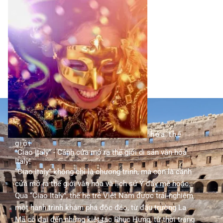
TÌM HIỂU THÊM
hành trình khám phá di sản văn hóa thế
giới
"Ciao Italy" - Cánh cửa mở ra thế giới di sản văn hóa
Italy!
“Ciao Italy” không chỉ là chương trình, mà còn là cánh
cửa mở ra thế giới văn hóa và lịch sử Ý đầy mê hoặc.
Qua “Ciao Italy”, thế hệ trẻ Việt Nam được trải nghiệm
một hành trình khám phá độc đáo, từ đấu trường La
Mã cổ đại đến những kiệt tác Phục Hưng, từ thời trang