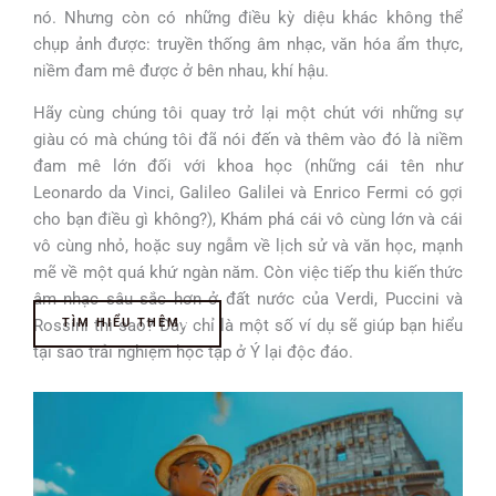
nó. Nhưng còn có những điều kỳ diệu khác không thể
chụp ảnh được: truyền thống âm nhạc, văn hóa ẩm thực,
niềm đam mê được ở bên nhau, khí hậu.
Hãy cùng chúng tôi quay trở lại một chút với những sự
giàu có mà chúng tôi đã nói đến và thêm vào đó là niềm
đam mê lớn đối với khoa học (những cái tên như
Leonardo da Vinci, Galileo Galilei và Enrico Fermi có gợi
cho bạn điều gì không?), Khám phá cái vô cùng lớn và cái
vô cùng nhỏ, hoặc suy ngẫm về lịch sử và văn học, mạnh
mẽ về một quá khứ ngàn năm. Còn việc tiếp thu kiến thức
âm nhạc sâu sắc hơn ở đất nước của Verdi, Puccini và
Rossini thì sao? Đây chỉ là một số ví dụ sẽ giúp bạn hiểu
TÌM HIỂU THÊM
tại sao trải nghiệm học tập ở Ý lại độc đáo.