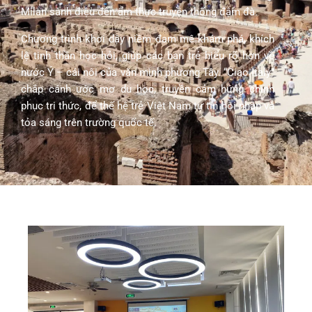
Milan sành điệu đến ẩm thực truyền thống đậm đà.
Chương trình khơi dậy niềm đam mê khám phá, khích
lệ tinh thần học hỏi, giúp các bạn trẻ hiểu rõ hơn về
nước Ý – cái nôi của văn minh phương Tây. “Ciao Italy”
chắp cánh ước mơ du học, truyền cảm hứng chinh
phục tri thức, để thế hệ trẻ Việt Nam tự tin hội nhập và
tỏa sáng trên trường quốc tế.