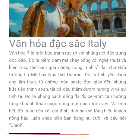
Văn hóa đặc sắc Italy
Văn hóa Ý là một bức tranh rực rỡ với những nét đặc trưng
độc đáo. Đó là niềm đam mê cháy bỏng với nghệ thuật và
kiến trúc, thể hiện qua những công trình vĩ đại như Đấu
trường La Mã hay Nhà thờ Duomo. Đó là tình yêu dành
cho ẩm thực, từ những món pasta đơn giản đến những
bữa tiệc thịnh soạn, tất cả đều thấm đượm hương vị và sự
tinh tế. Đó là phong cách sống “la dolce vita”, tận hưởng
từng khoảnh khắc cuộc sống một cách trọn vẹn. Và trên
hết, đó là sự gắn kết gia đình, tình bạn và lòng hiếu khách
nồng hậu, luôn chào đón bạn bằng nụ cười và câu nói
“Ciao!”.