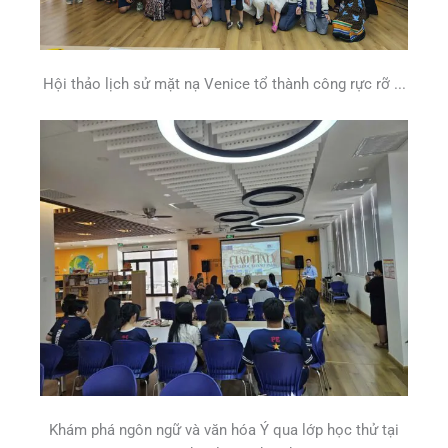
Hội thảo lịch sử mặt nạ Venice tổ thành công rực rỡ ...
Khám phá ngôn ngữ và văn hóa Ý qua lớp học thử tại