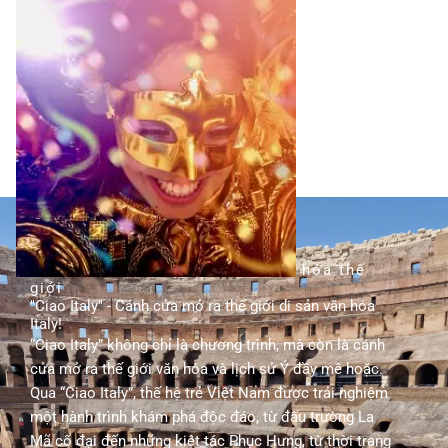
TÌM HIỂU THÊM
hành trình khám phá di sản văn hóa thế
giới
"Ciao Italy" - Cánh cửa mở ra thế giới di sản văn hóa
Italy!
“Ciao Italy” không chỉ là chương trình, mà còn là cánh
cửa mở ra thế giới văn hóa và lịch sử Ý đầy mê hoặc.
Qua “Ciao Italy”, thế hệ trẻ Việt Nam được trải nghiệm
một hành trình khám phá độc đáo, từ đấu trường La
Mã cổ đại đến những kiệt tác Phục Hưng, từ thời trang