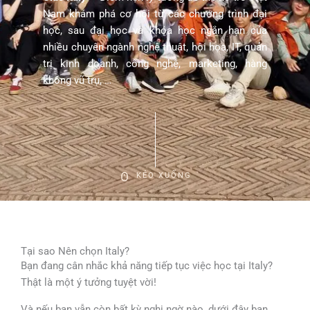
Nam khám phá cơ hội từ các chương trình đại
học, sau đại học và khóa học ngắn hạn của
nhiều chuyên ngành nghệ thuật, hội họa, IT, quản
trị kinh doanh, công nghệ, marketing, hàng
không vũ trụ, …
KÉO XUỐNG
Tại sao Nên chọn Italy?
Bạn đang cân nhắc khả năng tiếp tục việc học tại Italy?
Thật là một ý tưởng tuyệt vời!
Và nếu bạn vẫn còn bất kỳ nghi ngờ nào, dưới đây bạn