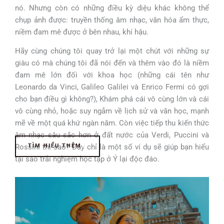
nó. Nhưng còn có những điều kỳ diệu khác không thể
chụp ảnh được: truyền thống âm nhạc, văn hóa ẩm thực,
niềm đam mê được ở bên nhau, khí hậu.
Hãy cùng chúng tôi quay trở lại một chút với những sự
giàu có mà chúng tôi đã nói đến và thêm vào đó là niềm
đam mê lớn đối với khoa học (những cái tên như
Leonardo da Vinci, Galileo Galilei và Enrico Fermi có gợi
cho bạn điều gì không?), Khám phá cái vô cùng lớn và cái
vô cùng nhỏ, hoặc suy ngẫm về lịch sử và văn học, mạnh
mẽ về một quá khứ ngàn năm. Còn việc tiếp thu kiến thức
âm nhạc sâu sắc hơn ở đất nước của Verdi, Puccini và
Rossini thì sao? Đây chỉ là một số ví dụ sẽ giúp bạn hiểu
TÌM HIỂU THÊM
tại sao trải nghiệm học tập ở Ý lại độc đáo.