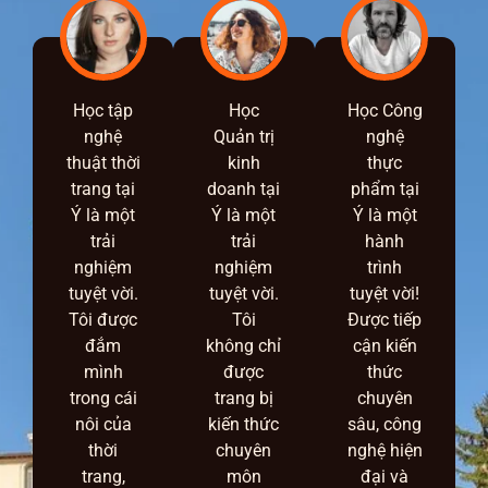
Học tập
Học
Học Công
nghệ
Quản trị
nghệ
thuật thời
kinh
thực
trang tại
doanh tại
phẩm tại
Ý là một
Ý là một
Ý là một
trải
trải
hành
nghiệm
nghiệm
trình
tuyệt vời.
tuyệt vời.
tuyệt vời!
Tôi được
Tôi
Được tiếp
đắm
không chỉ
cận kiến
mình
được
thức
trong cái
trang bị
chuyên
nôi của
kiến thức
sâu, công
thời
chuyên
nghệ hiện
trang,
môn
đại và