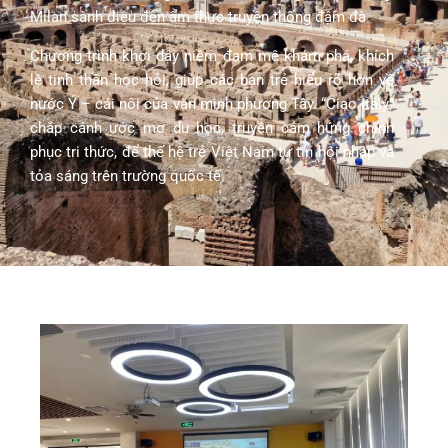
Milan sành điệu đến ẩm thực truyền thống đậm đà.
Chương trình khơi dậy niềm đam mê khám phá, khích
lệ tinh thần học hỏi, giúp các bạn trẻ hiểu rõ hơn về
nước Ý – cái nôi của văn minh phương Tây. “Ciao Italy”
chắp cánh ước mơ du học, truyền cảm hứng chinh
phục tri thức, để thế hệ trẻ Việt Nam tự tin hội nhập và
tỏa sáng trên trường quốc tế.