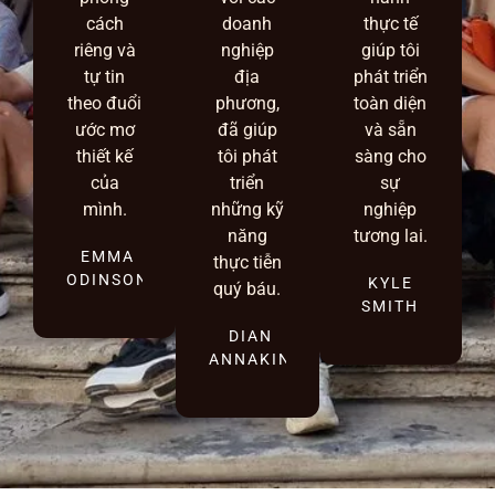
cách
doanh
thực tế
riêng và
nghiệp
giúp tôi
tự tin
địa
phát triển
theo đuổi
phương,
toàn diện
ước mơ
đã giúp
và sẵn
thiết kế
tôi phát
sàng cho
của
triển
sự
mình.
những kỹ
nghiệp
năng
tương lai.
EMMA
thực tiễn
ODINSON
KYLE
quý báu.
SMITH
DIAN
ANNAKIN