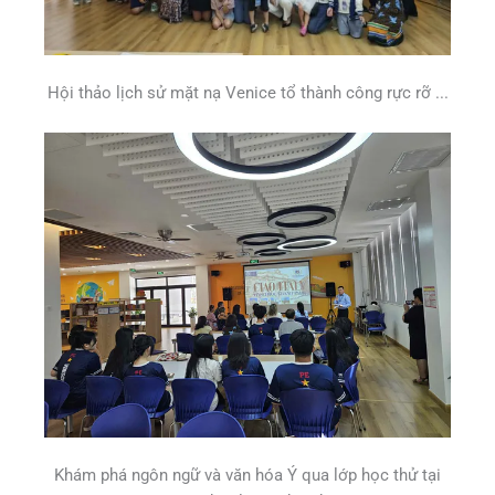
Hội thảo lịch sử mặt nạ Venice tổ thành công rực rỡ ...
Khám phá ngôn ngữ và văn hóa Ý qua lớp học thử tại