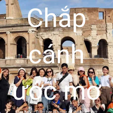
Chắp
cánh
ước mơ
Ciao Italy
– Điểm hẹn lý tưởng để thế hệ trẻ Việt