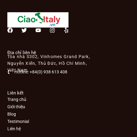
F
T
Y
I
Y
a
w
o
n
e
c
i
u
s
l
e
t
t
t
p
b
t
u
a
Địa chỉ liên hệ
Tòa nhà S302, Vinhomes Grand Park,
o
e
b
g
o
r
e
r
Nguyễn Xiển, Thủ Đức, Hồ Chí Minh,
k
a
Việt Nam
Hotline: +84(0) 938 613 408
m
Liên kết
Trang chủ
Giới thiệu
Blog
Testimonial
Liên hệ