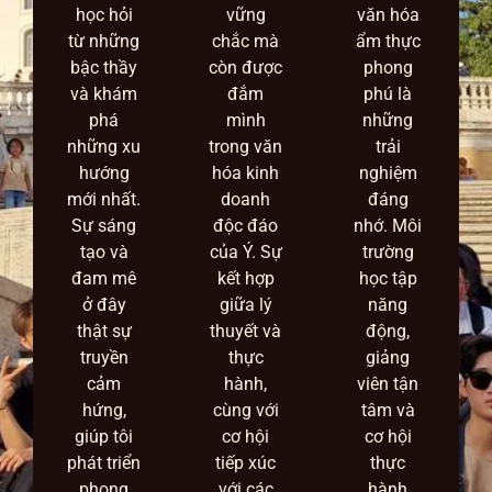
học hỏi
vững
văn hóa
từ những
chắc mà
ẩm thực
bậc thầy
còn được
phong
và khám
đắm
phú là
phá
mình
những
những xu
trong văn
trải
hướng
hóa kinh
nghiệm
mới nhất.
doanh
đáng
Sự sáng
độc đáo
nhớ. Môi
tạo và
của Ý. Sự
trường
đam mê
kết hợp
học tập
ở đây
giữa lý
năng
thật sự
thuyết và
động,
truyền
thực
giảng
cảm
hành,
viên tận
hứng,
cùng với
tâm và
giúp tôi
cơ hội
cơ hội
phát triển
tiếp xúc
thực
phong
với các
hành