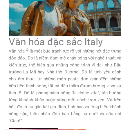
Văn hóa đặc sắc Italy
Văn hóa Ý là một bức tranh rực rỡ với những nét đặc trưng
độc đáo. Đó là niềm đam mê cháy bỏng với nghệ thuật và
kiến trúc, thể hiện qua những công trình vĩ đại như Đấu
trường La Mã hay Nhà thờ Duomo. Đó là tình yêu dành
cho ẩm thực, từ những món pasta đơn giản đến những
bữa tiệc thịnh soạn, tất cả đều thấm đượm hương vị và sự
tinh tế. Đó là phong cách sống “la dolce vita”, tận hưởng
từng khoảnh khắc cuộc sống một cách trọn vẹn. Và trên
hết, đó là sự gắn kết gia đình, tình bạn và lòng hiếu khách
nồng hậu, luôn chào đón bạn bằng nụ cười và câu nói
“Ciao!”.