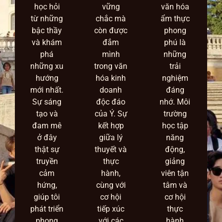
học hỏi
vững
văn hóa
từ những
chắc mà
ẩm thực
bậc thầy
còn được
phong
và khám
đắm
phú là
phá
mình
những
những xu
trong văn
trải
hướng
hóa kinh
nghiệm
mới nhất.
doanh
đáng
Sự sáng
độc đáo
nhớ. Môi
tạo và
của Ý. Sự
trường
đam mê
kết hợp
học tập
ở đây
giữa lý
năng
thật sự
thuyết và
động,
truyền
thực
giảng
cảm
hành,
viên tận
hứng,
cùng với
tâm và
giúp tôi
cơ hội
cơ hội
phát triển
tiếp xúc
thực
phong
với các
hành