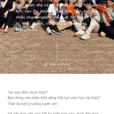
Nam khám phá cơ hội từ các chương trình đại
học, sau đại học và khóa học ngắn hạn của
nhiều chuyên ngành nghệ thuật, hội họa, IT, quản
trị kinh doanh, công nghệ, marketing, hàng
không vũ trụ, …
KÉO XUỐNG
Tại sao Nên chọn Italy?
Bạn đang cân nhắc khả năng tiếp tục việc học tại Italy?
Thật là một ý tưởng tuyệt vời!
Và nếu bạn vẫn còn bất kỳ nghi ngờ nào, dưới đây bạn