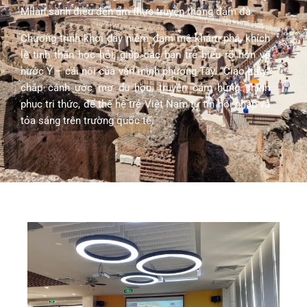
Milan sành điệu đến ẩm thực truyền thống đậm đà.
Chương trình khơi dậy niềm đam mê khám phá, khích
lệ tinh thần học hỏi, giúp các bạn trẻ hiểu rõ hơn về
nước Ý – cái nôi của văn minh phương Tây. “Ciao Italy”
chắp cánh ước mơ du học, truyền cảm hứng chinh
phục tri thức, để thế hệ trẻ Việt Nam tự tin hội nhập và
tỏa sáng trên trường quốc tế.