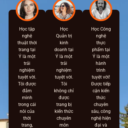
Học tập
Học
Học Công
nghệ
Quản trị
nghệ
thuật thời
kinh
thực
trang tại
doanh tại
phẩm tại
Ý là một
Ý là một
Ý là một
trải
trải
hành
nghiệm
nghiệm
trình
tuyệt vời.
tuyệt vời.
tuyệt vời!
Tôi được
Tôi
Được tiếp
đắm
không chỉ
cận kiến
mình
được
thức
trong cái
trang bị
chuyên
nôi của
kiến thức
sâu, công
thời
chuyên
nghệ hiện
trang,
môn
đại và