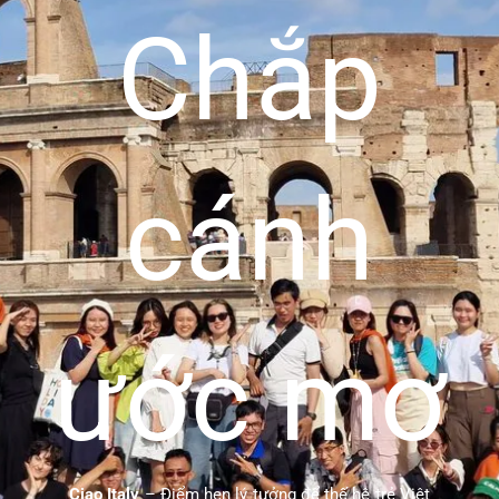
Chắp
cánh
ước mơ
Ciao Italy
– Điểm hẹn lý tưởng để thế hệ trẻ Việt