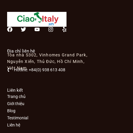
F
T
Y
I
Y
a
w
o
n
e
c
i
u
s
l
e
t
t
t
p
b
t
u
a
Địa chỉ liên hệ
Tòa nhà S302, Vinhomes Grand Park,
o
e
b
g
o
r
e
r
Nguyễn Xiển, Thủ Đức, Hồ Chí Minh,
k
a
Việt Nam
Hotline: +84(0) 938 613 408
m
Liên kết
Trang chủ
Giới thiệu
Blog
Testimonial
Liên hệ