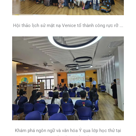
Hội thảo lịch sử mặt nạ Venice tổ thành công rực rỡ ...
Khám phá ngôn ngữ và văn hóa Ý qua lớp học thử tại