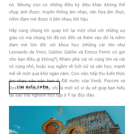
nó. Nhưng còn có những điều kỳ diệu khác không thể
chụp ảnh được: truyền thống âm nhạc, văn hóa ẩm thực,
niềm đam mê được ở bên nhau, khí hậu.
Hãy cùng chúng tôi quay trở lại một chút với những sự
giàu có mà chúng tôi đã nói đến và thêm vào đó là niềm
đam mê lớn đối với khoa học (những cái tên như
Leonardo da Vinci, Galileo Galilei và Enrico Fermi có gợi
cho bạn điều gì không?), Khám phá cái vô cùng lớn và cái
vô cùng nhỏ, hoặc suy ngẫm về lịch sử và văn học, mạnh
mẽ về một quá khứ ngàn năm. Còn việc tiếp thu kiến thức
âm nhạc sâu sắc hơn ở đất nước của Verdi, Puccini và
Rossini thì sao? Đây chỉ là một số ví dụ sẽ giúp bạn hiểu
TÌM HIỂU THÊM
tại sao trải nghiệm học tập ở Ý lại độc đáo.