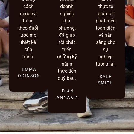
cách
doanh
thực tế
riêng và
nghiệp
giúp tôi
tự tin
địa
phát triển
theo đuổi
phương,
toàn diện
ước mơ
đã giúp
và sẵn
thiết kế
tôi phát
sàng cho
của
triển
sự
mình.
những kỹ
nghiệp
năng
tương lai.
EMMA
thực tiễn
ODINSON
KYLE
quý báu.
SMITH
DIAN
ANNAKIN