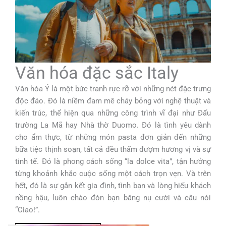
Văn hóa đặc sắc Italy
Văn hóa Ý là một bức tranh rực rỡ với những nét đặc trưng
độc đáo. Đó là niềm đam mê cháy bỏng với nghệ thuật và
kiến trúc, thể hiện qua những công trình vĩ đại như Đấu
trường La Mã hay Nhà thờ Duomo. Đó là tình yêu dành
cho ẩm thực, từ những món pasta đơn giản đến những
bữa tiệc thịnh soạn, tất cả đều thấm đượm hương vị và sự
tinh tế. Đó là phong cách sống “la dolce vita”, tận hưởng
từng khoảnh khắc cuộc sống một cách trọn vẹn. Và trên
hết, đó là sự gắn kết gia đình, tình bạn và lòng hiếu khách
nồng hậu, luôn chào đón bạn bằng nụ cười và câu nói
“Ciao!”.