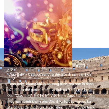
TÌM HIỂU THÊM
hành trình khám phá di sản văn hóa thế
giới
"Ciao Italy" - Cánh cửa mở ra thế giới di sản văn hóa
Italy!
“Ciao Italy” không chỉ là chương trình, mà còn là cánh
cửa mở ra thế giới văn hóa và lịch sử Ý đầy mê hoặc.
Qua “Ciao Italy”, thế hệ trẻ Việt Nam được trải nghiệm
một hành trình khám phá độc đáo, từ đấu trường La
Mã cổ đại đến những kiệt tác Phục Hưng, từ thời trang